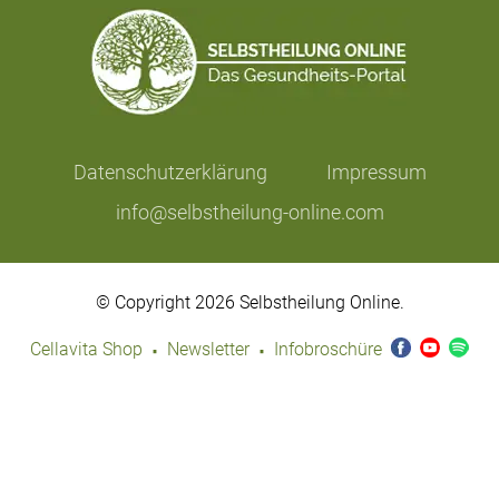
Datenschutzerklärung
Impressum
info@selbstheilung-online.com
© Copyright 2026 Selbstheilung Online.
·
·
Cellavita Shop
Newsletter
Infobroschüre