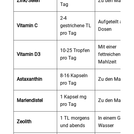
Zink/Selen
Zu den Mahlzeit
Tag
2-4
Aufgeteilt auf 2
Vitamin C
gestrichene TL
Dosen
pro Tag
Mit einer
10-25 Tropfen
Vitamin D3
fettreichen
pro Tag
Mahlzeit
8-16 Kapseln
Astaxanthin
Zu den Mahlzeit
pro Tag
1 Kapsel mg
Mariendistel
Zu den Mahlzeit
pro Tag
1 TL morgens
In einem Glas
Zeolith
und abends
Wasser