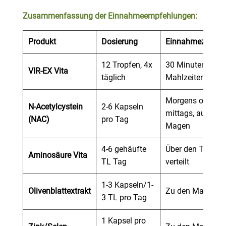
Zusammenfassung der Einnahmeempfehlungen:
Produkt
Dosierung
Einnahmezeitpun
12 Tropfen, 4x
30 Minuten vor 
VIR-EX Vita
täglich
Mahlzeiten
Morgens oder
N-Acetylcystein
2-6 Kapseln
mittags, auf leer
(NAC)
pro Tag
Magen
4-6 gehäufte
Über den Tag
Aminosäure Vita
TL Tag
verteilt
1-3 Kapseln/1-
Olivenblattextrakt
Zu den Mahlzeit
3 TL pro Tag
1 Kapsel pro