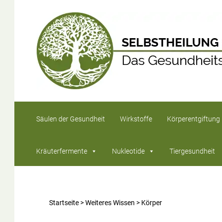
Säulen der Gesundheit
Wirkstoffe
Körperentgiftung
Kräuterfermente
Nukleotide
Tiergesundheit
Startseite
>
Weiteres Wissen
>
Körper