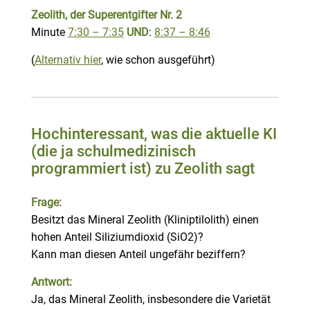
Zeolith, der Superentgifter Nr. 2
Minute
7:30 – 7:35
UND
:
8:37 – 8:46
(
Alternativ hier
, wie schon ausgeführt)
Hochinteressant, was die aktuelle KI
(die ja schulmedizinisch
programmiert ist) zu Zeolith sagt
Frage:
Besitzt das Mineral Zeolith (Kliniptilolith) einen
hohen Anteil Siliziumdioxid (SiO2)?
Kann man diesen Anteil ungefähr beziffern?
Antwort:
Ja, das Mineral Zeolith, insbesondere die Varietät