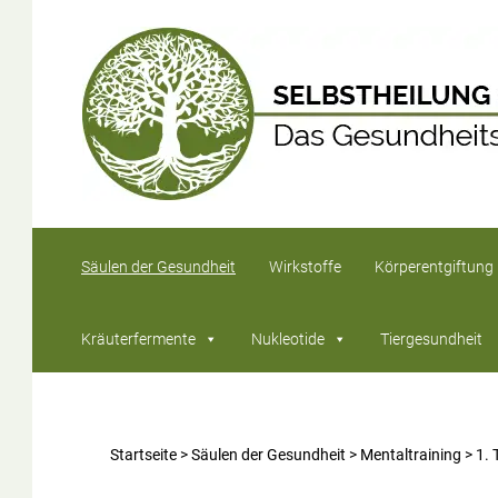
Säulen der Gesundheit
Wirkstoffe
Körperentgiftung
Kräuterfermente
Nukleotide
Tiergesundheit
Startseite
>
Säulen der Gesundheit
>
Mentaltraining
>
1. 