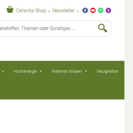
·
·
Cellavita Shop
Newsletter
Hochenergie
Weiteres Wissen
Neuigkeiten