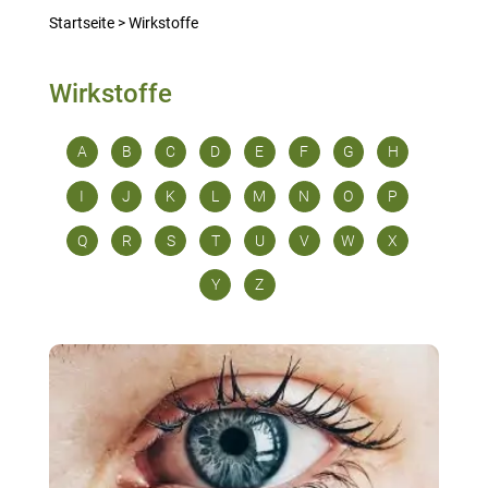
Startseite
>
Wirkstoffe
Wirkstoffe
A
B
C
D
E
F
G
H
I
J
K
L
M
N
O
P
Q
R
S
T
U
V
W
X
Y
Z