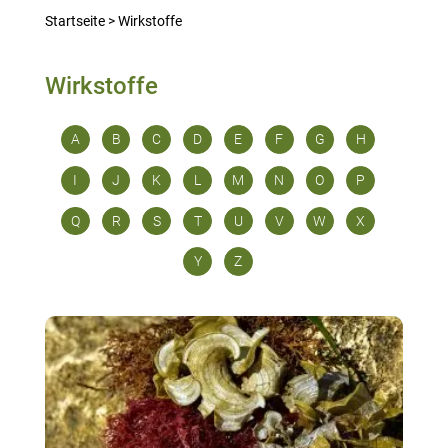
Startseite
>
Wirkstoffe
Wirkstoffe
A
B
C
D
E
F
G
H
I
J
K
L
M
N
O
P
Q
R
S
T
U
V
W
X
Y
Z