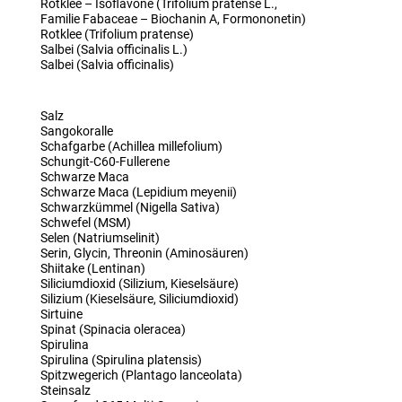
Rotklee – Isoflavone (Trifolium pratense L.,
Familie Fabaceae – Biochanin A, Formononetin)
Rotklee (Trifolium pratense)
Salbei (Salvia officinalis L.)
Salbei (Salvia officinalis)
Salz
Sangokoralle
Schafgarbe (Achillea millefolium)
Schungit-C60-Fullerene
Schwarze Maca
Schwarze Maca (Lepidium meyenii)
Schwarzkümmel (Nigella Sativa)
Schwefel (MSM)
Selen (Natriumselinit)
Serin, Glycin, Threonin (Aminosäuren)
Shiitake (Lentinan)
Siliciumdioxid (Silizium, Kieselsäure)
Silizium (Kieselsäure, Siliciumdioxid)
Sirtuine
Spinat (Spinacia oleracea)
Spirulina
Spirulina (Spirulina platensis)
Spitzwegerich (Plantago lanceolata)
Steinsalz