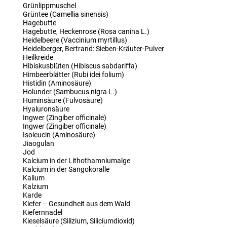
Grünlippmuschel
Grüntee (Camellia sinensis)
Hagebutte
Hagebutte, Heckenrose (Rosa canina L.)
Heidelbeere (Vaccinium myrtillus)
Heidelberger, Bertrand: Sieben-Kräuter-Pulver
Heilkreide
Hibiskusblüten (Hibiscus sabdariffa)
Himbeerblätter (Rubi idei folium)
Histidin (Aminosäure)
Holunder (Sambucus nigra L.)
Huminsäure (Fulvosäure)
Hyaluronsäure
Ingwer (Zingiber officinale)
Ingwer (Zingiber officinale)
Isoleucin (Aminosäure)
Jiaogulan
Jod
Kalcium in der Lithothamniumalge
Kalcium in der Sangokoralle
Kalium
Kalzium
Karde
Kiefer – Gesundheit aus dem Wald
Kiefernnadel
Kieselsäure (Silizium, Siliciumdioxid)