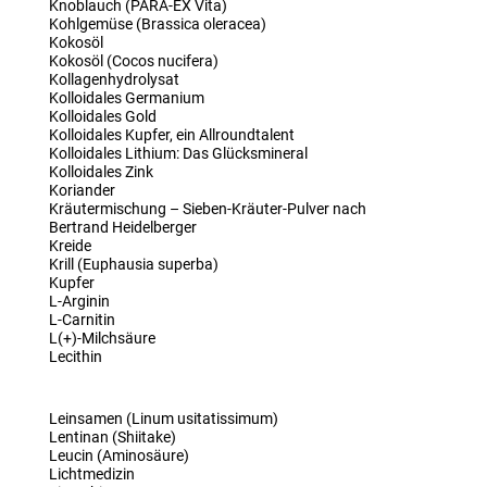
Knoblauch (PARA-EX Vita)
Kohlgemüse (Brassica oleracea)
Kokosöl
Kokosöl (Cocos nucifera)
Kollagenhydrolysat
Kolloidales Germanium
Kolloidales Gold
Kolloidales Kupfer, ein Allroundtalent
Kolloidales Lithium: Das Glücksmineral
Kolloidales Zink
Koriander
Kräutermischung – Sieben-Kräuter-Pulver nach
Bertrand Heidelberger
Kreide
Krill (Euphausia superba)
Kupfer
L-Arginin
L-Carnitin
L(+)-Milchsäure
Lecithin
Leinsamen (Linum usitatissimum)
Lentinan (Shiitake)
Leucin (Aminosäure)
Lichtmedizin