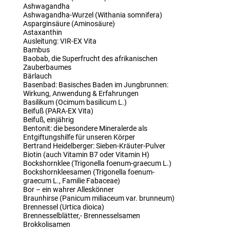
Ashwagandha
Ashwagandha-Wurzel (Withania somnifera)
Asparginsäure (Aminosäure)
Astaxanthin
Ausleitung: VIR-EX Vita
Bambus
Baobab, die Superfrucht des afrikanischen
Zauberbaumes
Bärlauch
Basenbad: Basisches Baden im Jungbrunnen:
Wirkung, Anwendung & Erfahrungen
Basilikum (Ocimum basilicum L.)
Beifuß (PARA-EX Vita)
Beifuß, einjährig
Bentonit: die besondere Mineralerde als
Entgiftungshilfe für unseren Körper
Bertrand Heidelberger: Sieben-Kräuter-Pulver
Biotin (auch Vitamin B7 oder Vitamin H)
Bockshornklee (Trigonella foenum-graecum L.)
Bockshornkleesamen (Trigonella foenum-
graecum L., Familie Fabaceae)
Bor – ein wahrer Alleskönner
Braunhirse (Panicum miliaceum var. brunneum)
Brennessel (Urtica dioica)
Brennesselblätter,- Brennesselsamen
Brokkolisamen