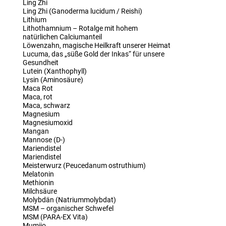
Ling Zhi
Ling Zhi (Ganoderma lucidum / Reishi)
Lithium
Lithothamnium – Rotalge mit hohem
natürlichen Calciumanteil
Löwenzahn, magische Heilkraft unserer Heimat
Lucuma, das „süße Gold der Inkas“ für unsere
Gesundheit
Lutein (Xanthophyll)
Lysin (Aminosäure)
Maca Rot
Maca, rot
Maca, schwarz
Magnesium
Magnesiumoxid
Mangan
Mannose (D-)
Mariendistel
Mariendistel
Meisterwurz (Peucedanum ostruthium)
Melatonin
Methionin
Milchsäure
Molybdän (Natriummolybdat)
MSM – organischer Schwefel
MSM (PARA-EX Vita)
Mumijo