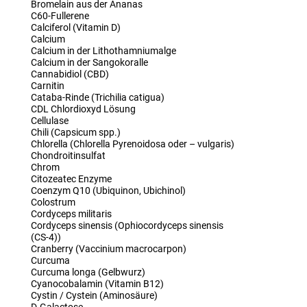
Bromelain aus der Ananas
C60-Fullerene
Calciferol (Vitamin D)
Calcium
Calcium in der Lithothamniumalge
Calcium in der Sangokoralle
Cannabidiol (CBD)
Carnitin
Cataba-Rinde (Trichilia catigua)
CDL Chlordioxyd Lösung
Cellulase
Chili (Capsicum spp.)
Chlorella (Chlorella Pyrenoidosa oder – vulgaris)
Chondroitinsulfat
Chrom
Citozeatec Enzyme
Coenzym Q10 (Ubiquinon, Ubichinol)
Colostrum
Cordyceps militaris
Cordyceps sinensis (Ophiocordyceps sinensis
(CS-4))
Cranberry (Vaccinium macrocarpon)
Curcuma
Curcuma longa (Gelbwurz)
Cyanocobalamin (Vitamin B12)
Cystin / Cystein (Aminosäure)