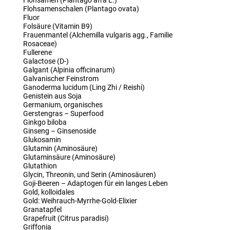
Flohsamen (Plantago afra L.)
Flohsamenschalen (Plantago ovata)
Fluor
Folsäure (Vitamin B9)
Frauenmantel (Alchemilla vulgaris agg., Familie
Rosaceae)
Fullerene
Galactose (D-)
Galgant (Alpinia officinarum)
Galvanischer Feinstrom
Ganoderma lucidum (Ling Zhi / Reishi)
Genistein aus Soja
Germanium, organisches
Gerstengras – Superfood
Ginkgo biloba
Ginseng – Ginsenoside
Glukosamin
Glutamin (Aminosäure)
Glutaminsäure (Aminosäure)
Glutathion
Glycin, Threonin, und Serin (Aminosäuren)
Goji-Beeren – Adaptogen für ein langes Leben
Gold, kolloidales
Gold: Weihrauch-Myrrhe-Gold-Elixier
Granatapfel
Grapefruit (Citrus paradisi)
Griffonia