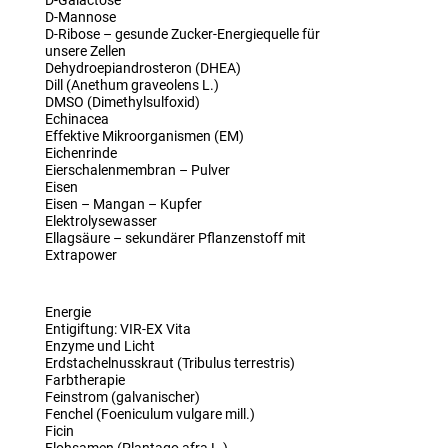
D-Galactose
D-Mannose
D-Ribose – gesunde Zucker-Energiequelle für
unsere Zellen
Dehydroepiandrosteron (DHEA)
Dill (Anethum graveolens L.)
DMSO (Dimethylsulfoxid)
Echinacea
Effektive Mikroorganismen (EM)
Eichenrinde
Eierschalenmembran – Pulver
Eisen
Eisen – Mangan – Kupfer
Elektrolysewasser
Ellagsäure – sekundärer Pflanzenstoff mit
Extrapower
Energie
Entigiftung: VIR-EX Vita
Enzyme und Licht
Erdstachelnusskraut (Tribulus terrestris)
Farbtherapie
Feinstrom (galvanischer)
Fenchel (Foeniculum vulgare mill.)
Ficin