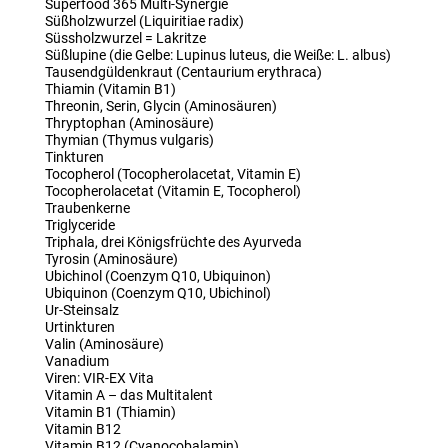
Superfood 365 Multi-Synergie
Süßholzwurzel (Liquiritiae radix)
Süssholzwurzel = Lakritze
Süßlupine (die Gelbe: Lupinus luteus, die Weiße: L. albus)
Tausendgüldenkraut (Centaurium erythraca)
Thiamin (Vitamin B1)
Threonin, Serin, Glycin (Aminosäuren)
Thryptophan (Aminosäure)
Thymian (Thymus vulgaris)
Tinkturen
Tocopherol (Tocopherolacetat, Vitamin E)
Tocopherolacetat (Vitamin E, Tocopherol)
Traubenkerne
Triglyceride
Triphala, drei Königsfrüchte des Ayurveda
Tyrosin (Aminosäure)
Ubichinol (Coenzym Q10, Ubiquinon)
Ubiquinon (Coenzym Q10, Ubichinol)
Ur-Steinsalz
Urtinkturen
Valin (Aminosäure)
Vanadium
Viren: VIR-EX Vita
Vitamin A – das Multitalent
Vitamin B1 (Thiamin)
Vitamin B12
Vitamin B12 (Cyanocobalamin)