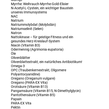
Myrrhe: Weihrauch-Myrrhe-Gold-Elixier
N-Acetyl-L-Cystein, ein wichtiger Baustein
unseres Immunsystems
NAC
Natrium
Natriummolybdat (Molybdän)
Natriumselinit (Selen)
Natron
Nattokinase – für geistige Fitness und ein
gesundes Herz-Kreislauf-System
Niacin (Vitamin B3)
Odermennig (Agrimonia eupatoria)
Öle
Olivenblätter
Olivenblattextrakt, ein natürliches Antibiotikum!
Omega-3
OPC (Traubenkernextrakt, Oligomere
Polyantocyanidine)
Oregano (Oreganum vulgare)
Oregano (PARA-EX Vita)
Orotsäure (Vitamin B13)
Pangamsäure (Vitamin B15, N-Dimethylglycin)
Pantothensäure (Vitamin B5)
Papain
PARA-EX Vita
Pektin