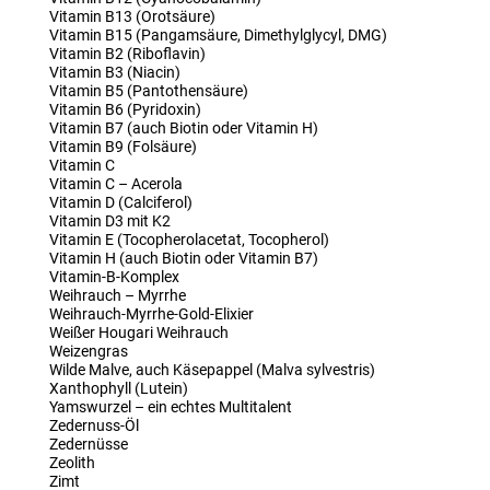
Vitamin B13 (Orotsäure)
Vitamin B15 (Pangamsäure, Dimethylglycyl, DMG)
Vitamin B2 (Riboflavin)
Vitamin B3 (Niacin)
Vitamin B5 (Pantothensäure)
Vitamin B6 (Pyridoxin)
Vitamin B7 (auch Biotin oder Vitamin H)
Vitamin B9 (Folsäure)
Vitamin C
Vitamin C – Acerola
Vitamin D (Calciferol)
Vitamin D3 mit K2
Vitamin E (Tocopherolacetat, Tocopherol)
Vitamin H (auch Biotin oder Vitamin B7)
Vitamin-B-Komplex
Weihrauch – Myrrhe
Weihrauch-Myrrhe-Gold-Elixier
Weißer Hougari Weihrauch
Weizengras
Wilde Malve, auch Käsepappel (Malva sylvestris)
Xanthophyll (Lutein)
Yamswurzel – ein echtes Multitalent
Zedernuss-Öl
Zedernüsse
Zeolith
Zimt