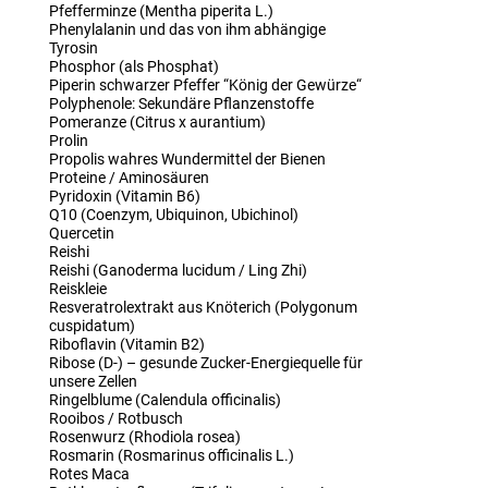
Pfefferminze (Mentha piperita L.)
Phenylalanin und das von ihm abhängige
Tyrosin
Phosphor (als Phosphat)
Piperin schwarzer Pfeffer “König der Gewürze“
Polyphenole: Sekundäre Pflanzenstoffe
Pomeranze (Citrus x aurantium)
Prolin
Propolis wahres Wundermittel der Bienen
Proteine / Aminosäuren
Pyridoxin (Vitamin B6)
Q10 (Coenzym, Ubiquinon, Ubichinol)
Quercetin
Reishi
Reishi (Ganoderma lucidum / Ling Zhi)
Reiskleie
Resveratrolextrakt aus Knöterich (Polygonum
cuspidatum)
Riboflavin (Vitamin B2)
Ribose (D-) – gesunde Zucker-Energiequelle für
unsere Zellen
Ringelblume (Calendula officinalis)
Rooibos / Rotbusch
Rosenwurz (Rhodiola rosea)
Rosmarin (Rosmarinus officinalis L.)
Rotes Maca