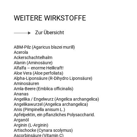
WEITERE WIRKSTOFFE
Zur Übersicht
ABM-Pilz (Agaricus blazei murill)
Acerola
Ackerschachtelhalm
Alanin (Aminosäure)
Alfalfa – enorme Heilkraft!
Aloe Vera (Aloe perfoliata)
Alpha-Liponsäure (R-Dihydro Liponsäure)
Aminosäuren
Amla-Beere (Emblica officinalis)
Ananas
Angelika / Engelwurz (Angelica archangelica)
Angelikawurzel (Angelica archangelica)
Anis (Pimpinella anisum L.)
Apfelpektin, ein pflanzliches Polysaccharid.
Arganöl
Arginin (L-Arginin)
Artischocke (Cynara scolymus)
Ascorbinsäure (Vitamin C)