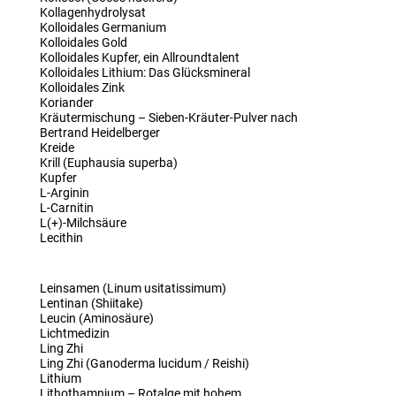
Kollagenhydrolysat
Kolloidales Germanium
Kolloidales Gold
Kolloidales Kupfer, ein Allroundtalent
Kolloidales Lithium: Das Glücksmineral
Kolloidales Zink
Koriander
Kräutermischung – Sieben-Kräuter-Pulver nach
Bertrand Heidelberger
Kreide
Krill (Euphausia superba)
Kupfer
L-Arginin
L-Carnitin
L(+)-Milchsäure
Lecithin
Leinsamen (Linum usitatissimum)
Lentinan (Shiitake)
Leucin (Aminosäure)
Lichtmedizin
Ling Zhi
Ling Zhi (Ganoderma lucidum / Reishi)
Lithium
Lithothamnium – Rotalge mit hohem