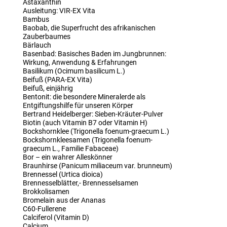
Astaxanthin
Ausleitung: VIR-EX Vita
Bambus
Baobab, die Superfrucht des afrikanischen
Zauberbaumes
Bärlauch
Basenbad: Basisches Baden im Jungbrunnen:
Wirkung, Anwendung & Erfahrungen
Basilikum (Ocimum basilicum L.)
Beifuß (PARA-EX Vita)
Beifuß, einjährig
Bentonit: die besondere Mineralerde als
Entgiftungshilfe für unseren Körper
Bertrand Heidelberger: Sieben-Kräuter-Pulver
Biotin (auch Vitamin B7 oder Vitamin H)
Bockshornklee (Trigonella foenum-graecum L.)
Bockshornkleesamen (Trigonella foenum-
graecum L., Familie Fabaceae)
Bor – ein wahrer Alleskönner
Braunhirse (Panicum miliaceum var. brunneum)
Brennessel (Urtica dioica)
Brennesselblätter,- Brennesselsamen
Brokkolisamen
Bromelain aus der Ananas
C60-Fullerene
Calciferol (Vitamin D)
Calcium