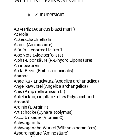
WEITERE WIRKSTOFFE
Zur Übersicht
ABM-Pilz (Agaricus blazei murill)
Acerola
Ackerschachtelhalm
Alanin (Aminosäure)
Alfalfa – enorme Heilkraft!
Aloe Vera (Aloe perfoliata)
Alpha-Liponsäure (R-Dihydro Liponsäure)
Aminosäuren
Amla-Beere (Emblica officinalis)
Ananas
Angelika / Engelwurz (Angelica archangelica)
Angelikawurzel (Angelica archangelica)
Anis (Pimpinella anisum L.)
Apfelpektin, ein pflanzliches Polysaccharid.
Arganöl
Arginin (L-Arginin)
Artischocke (Cynara scolymus)
Ascorbinsäure (Vitamin C)
Ashwagandha
Ashwagandha-Wurzel (Withania somnifera)
Asparginsäure (Aminosäure)