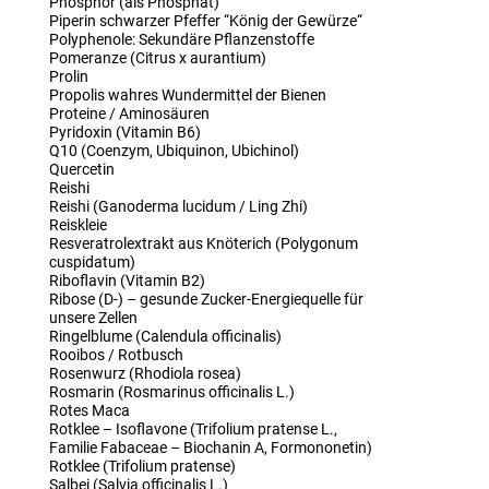
Phosphor (als Phosphat)
Piperin schwarzer Pfeffer “König der Gewürze“
Polyphenole: Sekundäre Pflanzenstoffe
Pomeranze (Citrus x aurantium)
Prolin
Propolis wahres Wundermittel der Bienen
Proteine / Aminosäuren
Pyridoxin (Vitamin B6)
Q10 (Coenzym, Ubiquinon, Ubichinol)
Quercetin
Reishi
Reishi (Ganoderma lucidum / Ling Zhi)
Reiskleie
Resveratrolextrakt aus Knöterich (Polygonum
cuspidatum)
Riboflavin (Vitamin B2)
Ribose (D-) – gesunde Zucker-Energiequelle für
unsere Zellen
Ringelblume (Calendula officinalis)
Rooibos / Rotbusch
Rosenwurz (Rhodiola rosea)
Rosmarin (Rosmarinus officinalis L.)
Rotes Maca
Rotklee – Isoflavone (Trifolium pratense L.,
Familie Fabaceae – Biochanin A, Formononetin)
Rotklee (Trifolium pratense)
Salbei (Salvia officinalis L.)