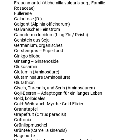
Frauenmantel (Alchemilla vulgaris agg., Familie
Rosaceae)
Fullerene
Galactose (D-)
Galgant (Alpinia officinarum)
Galvanischer Feinstrom
Ganoderma lucidum (Ling Zhi / Reishi)
Genistein aus Soja
Germanium, organisches
Gerstengras – Superfood
Ginkgo biloba
Ginseng – Ginsenoside
Glukosamin
Glutamin (Aminosäure)
Glutaminsäure (Aminosäure)
Glutathion
Glycin, Threonin, und Serin (Aminosäuren)
Goji-Beeren – Adaptogen für ein langes Leben
Gold, kolloidales
Gold: Weihrauch-Myrrhe-Gold-Elixier
Granatapfel
Grapefruit (Citrus paradisi)
Griffonia
Grünlippmuschel
Grüntee (Camellia sinensis)
Hagebutte