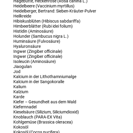
Hagebutte, Heckenrose (Rosa canina L.)
Heidelbeere (Vaccinium myrtillus)
Heidelberger, Bertrand: Sieben-Kräuter-Pulver
Heilkreide
Hibiskusblüten (Hibiscus sabdariffa)
Himbeerblätter (Rubi idei folium)
Histidin (Aminosäure)
Holunder (Sambucus nigra L.)
Huminsäure (Fulvosäure)
Hyaluronsäure
Ingwer (Zingiber officinale)
Ingwer (Zingiber officinale)
Isoleucin (Aminosäure)
Jiaogulan
Jod
Kalcium in der Lithothamniumalge
Kalcium in der Sangokoralle
Kalium
Kalzium
Karde
Kiefer – Gesundheit aus dem Wald
Kiefernnadel
Kieselsäure (Silizium, Siliciumdioxid)
Knoblauch (PARA-EX Vita)
Kohlgemüse (Brassica oleracea)
Kokosöl
Kokosöl (Cocos nucifera)