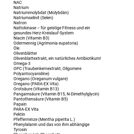
NAC
Natrium
Natriummolybdat (Molybdän)
Natriumselinit (Selen)
Natron
Nattokinase – für geistige Fitness und ein
gesundes Herz-Kreislauf-System
Niacin (Vitamin B3)
Odermennig (Agrimonia eupatoria)
Öle
Olivenblätter
Olivenblattextrakt, ein natürliches Antibiotikum!
Omega-3
OPC (Traubenkernextrakt, Oligomere
Polyantocyanidine)
Oregano (Oreganum vulgare)
Oregano (PARA-EX Vita)
Orotsäure (Vitamin B13)
Pangamsäure (Vitamin B15, N-Dimethylglycin)
Pantothensäure (Vitamin B5)
Papain
PARA-EX Vita
Pektin
Pfefferminze (Mentha piperita L.)
Phenylalanin und das von ihm abhängige
Tyrosin