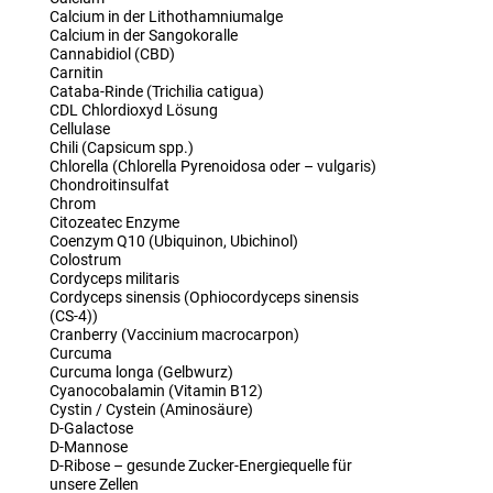
Calcium in der Lithothamniumalge
Calcium in der Sangokoralle
Cannabidiol (CBD)
Carnitin
Cataba-Rinde (Trichilia catigua)
CDL Chlordioxyd Lösung
Cellulase
Chili (Capsicum spp.)
Chlorella (Chlorella Pyrenoidosa oder – vulgaris)
Chondroitinsulfat
Chrom
Citozeatec Enzyme
Coenzym Q10 (Ubiquinon, Ubichinol)
Colostrum
Cordyceps militaris
Cordyceps sinensis (Ophiocordyceps sinensis
(CS-4))
Cranberry (Vaccinium macrocarpon)
Curcuma
Curcuma longa (Gelbwurz)
Cyanocobalamin (Vitamin B12)
Cystin / Cystein (Aminosäure)
D-Galactose
D-Mannose
D-Ribose – gesunde Zucker-Energiequelle für
unsere Zellen