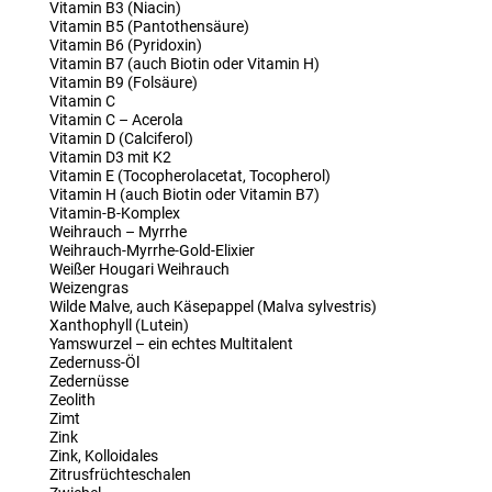
Vitamin B3 (Niacin)
Vitamin B5 (Pantothensäure)
Vitamin B6 (Pyridoxin)
Vitamin B7 (auch Biotin oder Vitamin H)
Vitamin B9 (Folsäure)
Vitamin C
Vitamin C – Acerola
Vitamin D (Calciferol)
Vitamin D3 mit K2
Vitamin E (Tocopherolacetat, Tocopherol)
Vitamin H (auch Biotin oder Vitamin B7)
Vitamin-B-Komplex
Weihrauch – Myrrhe
Weihrauch-Myrrhe-Gold-Elixier
Weißer Hougari Weihrauch
Weizengras
Wilde Malve, auch Käsepappel (Malva sylvestris)
Xanthophyll (Lutein)
Yamswurzel – ein echtes Multitalent
Zedernuss-Öl
Zedernüsse
Zeolith
Zimt
Zink
Zink, Kolloidales
Zitrusfrüchteschalen