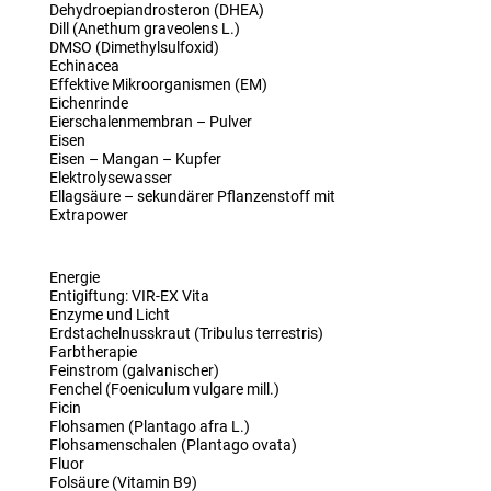
Dehydroepiandrosteron (DHEA)
Dill (Anethum graveolens L.)
DMSO (Dimethylsulfoxid)
Echinacea
Effektive Mikroorganismen (EM)
Eichenrinde
Eierschalenmembran – Pulver
Eisen
Eisen – Mangan – Kupfer
Elektrolysewasser
Ellagsäure – sekundärer Pflanzenstoff mit
Extrapower
Energie
Entigiftung: VIR-EX Vita
Enzyme und Licht
Erdstachelnusskraut (Tribulus terrestris)
Farbtherapie
Feinstrom (galvanischer)
Fenchel (Foeniculum vulgare mill.)
Ficin
Flohsamen (Plantago afra L.)
Flohsamenschalen (Plantago ovata)
Fluor
Folsäure (Vitamin B9)