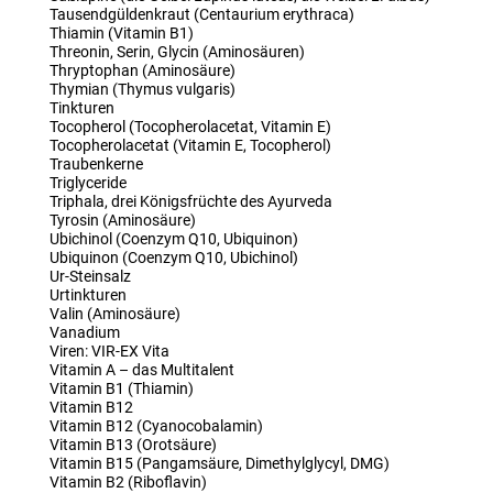
Tausendgüldenkraut (Centaurium erythraca)
Thiamin (Vitamin B1)
Threonin, Serin, Glycin (Aminosäuren)
Thryptophan (Aminosäure)
Thymian (Thymus vulgaris)
Tinkturen
Tocopherol (Tocopherolacetat, Vitamin E)
Tocopherolacetat (Vitamin E, Tocopherol)
Traubenkerne
Triglyceride
Triphala, drei Königsfrüchte des Ayurveda
Tyrosin (Aminosäure)
Ubichinol (Coenzym Q10, Ubiquinon)
Ubiquinon (Coenzym Q10, Ubichinol)
Ur-Steinsalz
Urtinkturen
Valin (Aminosäure)
Vanadium
Viren: VIR-EX Vita
Vitamin A – das Multitalent
Vitamin B1 (Thiamin)
Vitamin B12
Vitamin B12 (Cyanocobalamin)
Vitamin B13 (Orotsäure)
Vitamin B15 (Pangamsäure, Dimethylglycyl, DMG)
Vitamin B2 (Riboflavin)