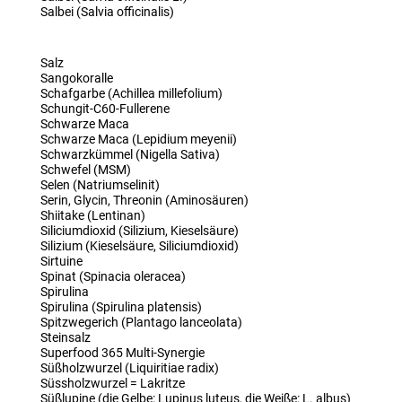
Salbei (Salvia officinalis)
Salz
Sangokoralle
Schafgarbe (Achillea millefolium)
Schungit-C60-Fullerene
Schwarze Maca
Schwarze Maca (Lepidium meyenii)
Schwarzkümmel (Nigella Sativa)
Schwefel (MSM)
Selen (Natriumselinit)
Serin, Glycin, Threonin (Aminosäuren)
Shiitake (Lentinan)
Siliciumdioxid (Silizium, Kieselsäure)
Silizium (Kieselsäure, Siliciumdioxid)
Sirtuine
Spinat (Spinacia oleracea)
Spirulina
Spirulina (Spirulina platensis)
Spitzwegerich (Plantago lanceolata)
Steinsalz
Superfood 365 Multi-Synergie
Süßholzwurzel (Liquiritiae radix)
Süssholzwurzel = Lakritze
Süßlupine (die Gelbe: Lupinus luteus, die Weiße: L. albus)