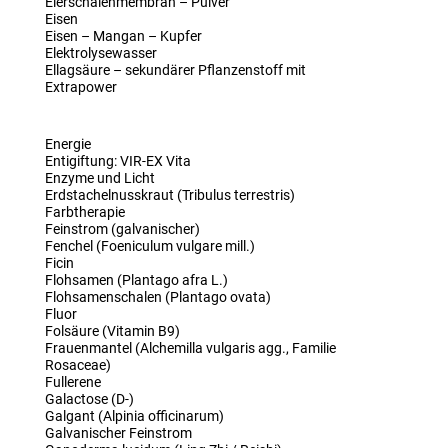
Eierschalenmembran – Pulver
Eisen
Eisen – Mangan – Kupfer
Elektrolysewasser
Ellagsäure – sekundärer Pflanzenstoff mit
Extrapower
Energie
Entigiftung: VIR-EX Vita
Enzyme und Licht
Erdstachelnusskraut (Tribulus terrestris)
Farbtherapie
Feinstrom (galvanischer)
Fenchel (Foeniculum vulgare mill.)
Ficin
Flohsamen (Plantago afra L.)
Flohsamenschalen (Plantago ovata)
Fluor
Folsäure (Vitamin B9)
Frauenmantel (Alchemilla vulgaris agg., Familie
Rosaceae)
Fullerene
Galactose (D-)
Galgant (Alpinia officinarum)
Galvanischer Feinstrom