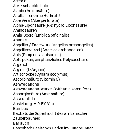
Acerola
Ackerschachtelhalm
Alanin (Aminosäure)
Alfalfa – enorme Heilkraft!
Aloe Vera (Aloe perfoliata)
Alpha-Liponsäure (R-Dihydro Liponsäure)
Aminosäuren
Amla-Beere (Emblica officinalis)
Ananas
Angelika / Engelwurz (Angelica archangelica)
Angelikawurzel (Angelica archangelica)
Anis (Pimpinella anisum L.)
Apfelpektin, ein pflanzliches Polysaccharid.
Arganöl
Arginin (L-Arginin)
Artischocke (Cynara scolymus)
Ascorbinsäure (Vitamin C)
Ashwagandha
Ashwagandha-Wurzel (Withania somnifera)
Asparginsäure (Aminosäure)
Astaxanthin
Ausleitung: VIR-EX Vita
Bambus
Baobab, die Superfrucht des afrikanischen
Zauberbaumes
Bärlauch
Basenbad: Basisches Baden im Jungbrunnen: