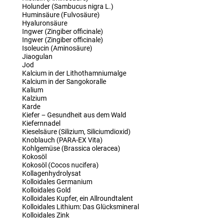
Holunder (Sambucus nigra L.)
Huminsäure (Fulvosäure)
Hyaluronsäure
Ingwer (Zingiber officinale)
Ingwer (Zingiber officinale)
Isoleucin (Aminosäure)
Jiaogulan
Jod
Kalcium in der Lithothamniumalge
Kalcium in der Sangokoralle
Kalium
Kalzium
Karde
Kiefer – Gesundheit aus dem Wald
Kiefernnadel
Kieselsäure (Silizium, Siliciumdioxid)
Knoblauch (PARA-EX Vita)
Kohlgemüse (Brassica oleracea)
Kokosöl
Kokosöl (Cocos nucifera)
Kollagenhydrolysat
Kolloidales Germanium
Kolloidales Gold
Kolloidales Kupfer, ein Allroundtalent
Kolloidales Lithium: Das Glücksmineral
Kolloidales Zink