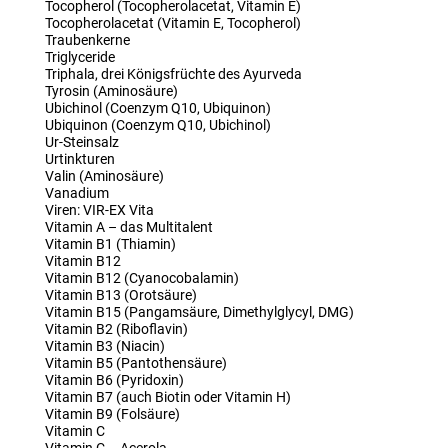
Tocopherol (Tocopherolacetat, Vitamin E)
Tocopherolacetat (Vitamin E, Tocopherol)
Traubenkerne
Triglyceride
Triphala, drei Königsfrüchte des Ayurveda
Tyrosin (Aminosäure)
Ubichinol (Coenzym Q10, Ubiquinon)
Ubiquinon (Coenzym Q10, Ubichinol)
Ur-Steinsalz
Urtinkturen
Valin (Aminosäure)
Vanadium
Viren: VIR-EX Vita
Vitamin A – das Multitalent
Vitamin B1 (Thiamin)
Vitamin B12
Vitamin B12 (Cyanocobalamin)
Vitamin B13 (Orotsäure)
Vitamin B15 (Pangamsäure, Dimethylglycyl, DMG)
Vitamin B2 (Riboflavin)
Vitamin B3 (Niacin)
Vitamin B5 (Pantothensäure)
Vitamin B6 (Pyridoxin)
Vitamin B7 (auch Biotin oder Vitamin H)
Vitamin B9 (Folsäure)
Vitamin C