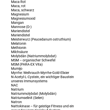
Maca Rot
Maca, rot
Maca, schwarz
Magnesium
Magnesiumoxid
Mangan
Mannose (D-)
Mariendistel
Mariendistel
Meisterwurz (Peucedanum ostruthium)
Melatonin
Methionin
Milchsäure
Molybdän (Natriummolybdat)
MSM – organischer Schwefel
MSM (PARA-EX Vita)
Mumijo
Myrrhe: Weihrauch-Myrrhe-Gold-Elixier
N-Acetyl-L-Cystein, ein wichtiger Baustein
unseres Immunsystems
NAC
Natrium
Natriummolybdat (Molybdän)
Natriumselinit (Selen)
Natron
Nattokinase – für geistige Fitness und ein