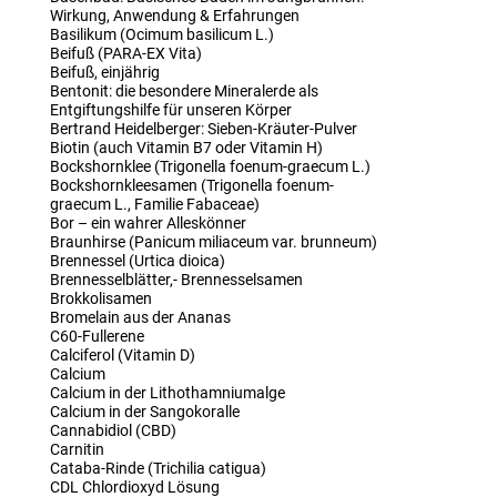
Wirkung, Anwendung & Erfahrungen
Basilikum (Ocimum basilicum L.)
Beifuß (PARA-EX Vita)
Beifuß, einjährig
Bentonit: die besondere Mineralerde als
Entgiftungshilfe für unseren Körper
Bertrand Heidelberger: Sieben-Kräuter-Pulver
Biotin (auch Vitamin B7 oder Vitamin H)
Bockshornklee (Trigonella foenum-graecum L.)
Bockshornkleesamen (Trigonella foenum-
graecum L., Familie Fabaceae)
Bor – ein wahrer Alleskönner
Braunhirse (Panicum miliaceum var. brunneum)
Brennessel (Urtica dioica)
Brennesselblätter,- Brennesselsamen
Brokkolisamen
Bromelain aus der Ananas
C60-Fullerene
Calciferol (Vitamin D)
Calcium
Calcium in der Lithothamniumalge
Calcium in der Sangokoralle
Cannabidiol (CBD)
Carnitin
Cataba-Rinde (Trichilia catigua)
CDL Chlordioxyd Lösung