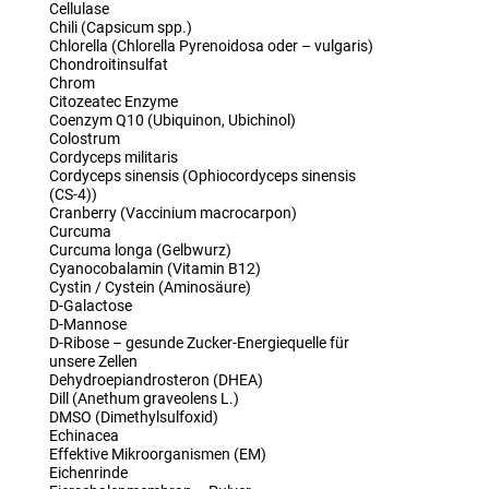
Cellulase
Chili (Capsicum spp.)
Chlorella (Chlorella Pyrenoidosa oder – vulgaris)
Chondroitinsulfat
Chrom
Citozeatec Enzyme
Coenzym Q10 (Ubiquinon, Ubichinol)
Colostrum
Cordyceps militaris
Cordyceps sinensis (Ophiocordyceps sinensis
(CS-4))
Cranberry (Vaccinium macrocarpon)
Curcuma
Curcuma longa (Gelbwurz)
Cyanocobalamin (Vitamin B12)
Cystin / Cystein (Aminosäure)
D-Galactose
D-Mannose
D-Ribose – gesunde Zucker-Energiequelle für
unsere Zellen
Dehydroepiandrosteron (DHEA)
Dill (Anethum graveolens L.)
DMSO (Dimethylsulfoxid)
Echinacea
Effektive Mikroorganismen (EM)
Eichenrinde