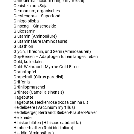
Ganoderma lucidum (Ling Zhi / Reishi)
Genistein aus Soja
Germanium, organisches
Gerstengras – Superfood
Ginkgo biloba
Ginseng – Ginsenoside
Glukosamin
Glutamin (Aminosäure)
Glutaminsäure (Aminosäure)
Glutathion
Glycin, Threonin, und Serin (Aminosäuren)
Goji-Beeren – Adaptogen für ein langes Leben
Gold, kolloidales
Gold: Weihrauch-Myrrhe-Gold-Elixier
Granatapfel
Grapefruit (Citrus paradisi)
Griffonia
Grünlippmuschel
Grüntee (Camellia sinensis)
Hagebutte
Hagebutte, Heckenrose (Rosa canina L.)
Heidelbeere (Vaccinium myrtillus)
Heidelberger, Bertrand: Sieben-Kräuter-Pulver
Heilkreide
Hibiskusblüten (Hibiscus sabdariffa)
Himbeerblätter (Rubi idei folium)
Histidin (Aminosäure)