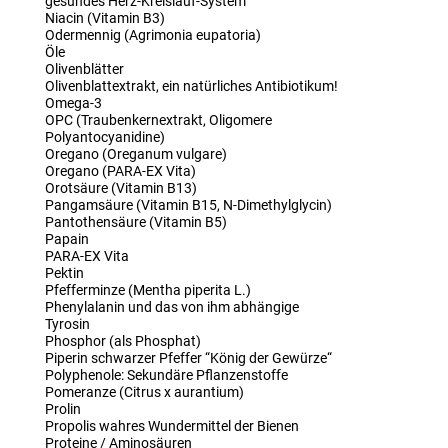
gesundes Herz-Kreislauf-System
Niacin (Vitamin B3)
Odermennig (Agrimonia eupatoria)
Öle
Olivenblätter
Olivenblattextrakt, ein natürliches Antibiotikum!
Omega-3
OPC (Traubenkernextrakt, Oligomere
Polyantocyanidine)
Oregano (Oreganum vulgare)
Oregano (PARA-EX Vita)
Orotsäure (Vitamin B13)
Pangamsäure (Vitamin B15, N-Dimethylglycin)
Pantothensäure (Vitamin B5)
Papain
PARA-EX Vita
Pektin
Pfefferminze (Mentha piperita L.)
Phenylalanin und das von ihm abhängige
Tyrosin
Phosphor (als Phosphat)
Piperin schwarzer Pfeffer “König der Gewürze“
Polyphenole: Sekundäre Pflanzenstoffe
Pomeranze (Citrus x aurantium)
Prolin
Propolis wahres Wundermittel der Bienen
Proteine / Aminosäuren