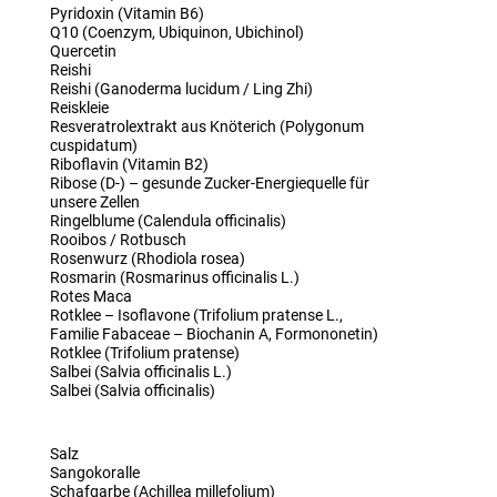
Pyridoxin (Vitamin B6)
Q10 (Coenzym, Ubiquinon, Ubichinol)
Quercetin
Reishi
Reishi (Ganoderma lucidum / Ling Zhi)
Reiskleie
Resveratrolextrakt aus Knöterich (Polygonum
cuspidatum)
Riboflavin (Vitamin B2)
Ribose (D-) – gesunde Zucker-Energiequelle für
unsere Zellen
Ringelblume (Calendula officinalis)
Rooibos / Rotbusch
Rosenwurz (Rhodiola rosea)
Rosmarin (Rosmarinus officinalis L.)
Rotes Maca
Rotklee – Isoflavone (Trifolium pratense L.,
Familie Fabaceae – Biochanin A, Formononetin)
Rotklee (Trifolium pratense)
Salbei (Salvia officinalis L.)
Salbei (Salvia officinalis)
Salz
Sangokoralle
Schafgarbe (Achillea millefolium)