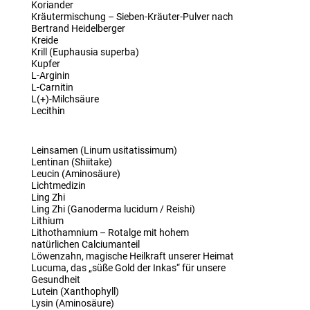
Koriander
Kräutermischung – Sieben-Kräuter-Pulver nach
Bertrand Heidelberger
Kreide
Krill (Euphausia superba)
Kupfer
L-Arginin
L-Carnitin
L(+)-Milchsäure
Lecithin
Leinsamen (Linum usitatissimum)
Lentinan (Shiitake)
Leucin (Aminosäure)
Lichtmedizin
Ling Zhi
Ling Zhi (Ganoderma lucidum / Reishi)
Lithium
Lithothamnium – Rotalge mit hohem
natürlichen Calciumanteil
Löwenzahn, magische Heilkraft unserer Heimat
Lucuma, das „süße Gold der Inkas“ für unsere
Gesundheit
Lutein (Xanthophyll)
Lysin (Aminosäure)