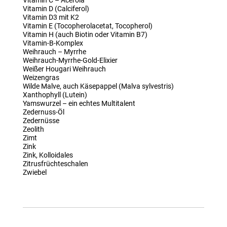
Vitamin C – Acerola
Vitamin D (Calciferol)
Vitamin D3 mit K2
Vitamin E (Tocopherolacetat, Tocopherol)
Vitamin H (auch Biotin oder Vitamin B7)
Vitamin-B-Komplex
Weihrauch – Myrrhe
Weihrauch-Myrrhe-Gold-Elixier
Weißer Hougari Weihrauch
Weizengras
Wilde Malve, auch Käsepappel (Malva sylvestris)
Xanthophyll (Lutein)
Yamswurzel – ein echtes Multitalent
Zedernuss-Öl
Zedernüsse
Zeolith
Zimt
Zink
Zink, Kolloidales
Zitrusfrüchteschalen
Zwiebel