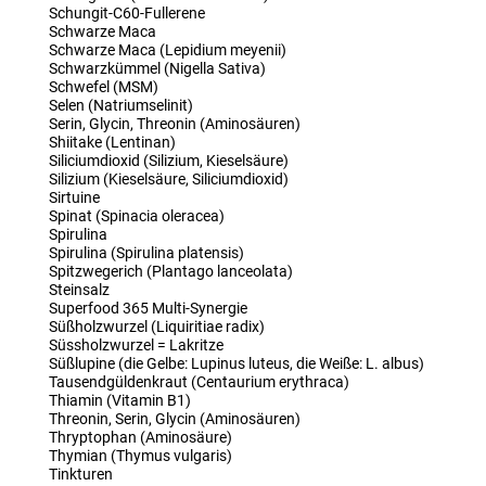
Schungit-C60-Fullerene
Schwarze Maca
Schwarze Maca (Lepidium meyenii)
Schwarzkümmel (Nigella Sativa)
Schwefel (MSM)
Selen (Natriumselinit)
Serin, Glycin, Threonin (Aminosäuren)
Shiitake (Lentinan)
Siliciumdioxid (Silizium, Kieselsäure)
Silizium (Kieselsäure, Siliciumdioxid)
Sirtuine
Spinat (Spinacia oleracea)
Spirulina
Spirulina (Spirulina platensis)
Spitzwegerich (Plantago lanceolata)
Steinsalz
Superfood 365 Multi-Synergie
Süßholzwurzel (Liquiritiae radix)
Süssholzwurzel = Lakritze
Süßlupine (die Gelbe: Lupinus luteus, die Weiße: L. albus)
Tausendgüldenkraut (Centaurium erythraca)
Thiamin (Vitamin B1)
Threonin, Serin, Glycin (Aminosäuren)
Thryptophan (Aminosäure)
Thymian (Thymus vulgaris)
Tinkturen