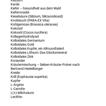
Kalzium
Karde
Kiefer – Gesundheit aus dem Wald
Kiefernnadel
Kieselsäure (Silizium, Siliciumdioxid)
Knoblauch (PARA-EX Vita)
Kohlgemüse (Brassica oleracea)
Kokosöl
Kokosöl (Cocos nucifera)
Kollagenhydrolysat
Kolloidales Germanium
Kolloidales Gold
Kolloidales Kupfer, ein Allroundtalent
Kolloidales Lithium: Das Glücksmineral
Kolloidales Zink
Koriander
Kräutermischung – Sieben-Kräuter-Pulver nach
Bertrand Heidelberger
Kreide
Krill (Euphausia superba)
Kupfer
L-Arginin
L-Carnitin
L(+)-Milchsäure
Lecithin