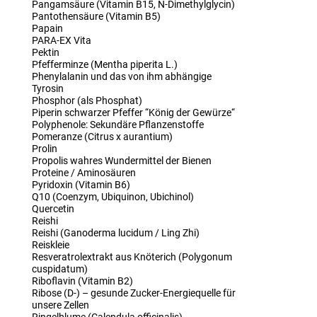
Pangamsäure (Vitamin B15, N-Dimethylglycin)
Pantothensäure (Vitamin B5)
Papain
PARA-EX Vita
Pektin
Pfefferminze (Mentha piperita L.)
Phenylalanin und das von ihm abhängige
Tyrosin
Phosphor (als Phosphat)
Piperin schwarzer Pfeffer “König der Gewürze“
Polyphenole: Sekundäre Pflanzenstoffe
Pomeranze (Citrus x aurantium)
Prolin
Propolis wahres Wundermittel der Bienen
Proteine / Aminosäuren
Pyridoxin (Vitamin B6)
Q10 (Coenzym, Ubiquinon, Ubichinol)
Quercetin
Reishi
Reishi (Ganoderma lucidum / Ling Zhi)
Reiskleie
Resveratrolextrakt aus Knöterich (Polygonum
cuspidatum)
Riboflavin (Vitamin B2)
Ribose (D-) – gesunde Zucker-Energiequelle für
unsere Zellen