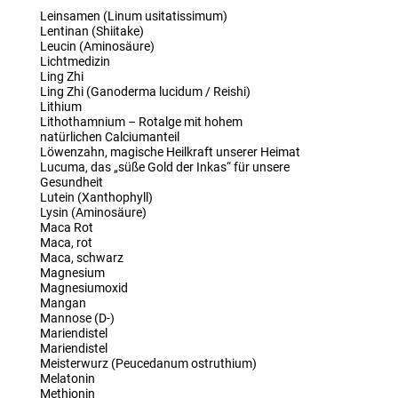
Leinsamen (Linum usitatissimum)
Lentinan (Shiitake)
Leucin (Aminosäure)
Lichtmedizin
Ling Zhi
Ling Zhi (Ganoderma lucidum / Reishi)
Lithium
Lithothamnium – Rotalge mit hohem
natürlichen Calciumanteil
Löwenzahn, magische Heilkraft unserer Heimat
Lucuma, das „süße Gold der Inkas“ für unsere
Gesundheit
Lutein (Xanthophyll)
Lysin (Aminosäure)
Maca Rot
Maca, rot
Maca, schwarz
Magnesium
Magnesiumoxid
Mangan
Mannose (D-)
Mariendistel
Mariendistel
Meisterwurz (Peucedanum ostruthium)
Melatonin
Methionin