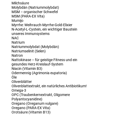
Milchsäure
Molybdän (Natriummolybdat)
MSM – organischer Schwefel
MSM (PARA-EX Vita)
Mumijo
Myrrhe: Weihrauch-Myrrhe-Gold-Elixier
N-Acetyl-L-Cystein, ein wichtiger Baustein
unseres Immunsystems
NAC
Natrium
Natriummolybdat (Molybdän)
Natriumselinit (Selen)
Natron
Nattokinase – für geistige Fitness und ein
gesundes Herz-Kreislauf-System
Niacin (Vitamin B3)
Odermennig (Agrimonia eupatoria)
Öle
Olivenblätter
Olivenblattextrakt, ein natürliches Antibiotikum!
Omega-3
OPC (Traubenkernextrakt, Oligomere
Polyantocyanidine)
Oregano (Oreganum vulgare)
Oregano (PARA-EX Vita)
Orotsäure (Vitamin B13)