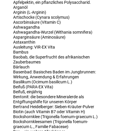
Apfelpektin, ein pflanzliches Polysaccharid.
Arganöl
Arginin (L-Arginin)
Artischocke (Cynara scolymus)
Ascorbinsäure (Vitamin C)
Ashwagandha
Ashwagandha-Wurzel (Withania somnifera)
Asparginsäure (Aminosäure)
Astaxanthin
Ausleitung: VIR-EX Vita
Bambus
Baobab, die Superfrucht des afrikanischen
Zauberbaumes
Bärlauch
Basenbad: Basisches Baden im Jungbrunnen:
Wirkung, Anwendung & Erfahrungen
Basilikum (Ocimum basilicum L.)
Beifuß (PARA-EX Vita)
Beifuß, einjährig
Bentonit: die besondere Mineralerde als
Entgiftungshilfe für unseren Körper
Bertrand Heidelberger: Sieben-Kräuter-Pulver
Biotin (auch Vitamin B7 oder Vitamin H)
Bockshornklee (Trigonella foenum-graecum L.)
Bockshornkleesamen (Trigonella foenum-
graecum L., Familie Fabaceae)