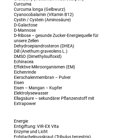
Curcuma
Curcuma longa (Gelbwurz)
Cyanocobalamin (Vitamin B12)
Cystin / Cystein (Aminosäure)
D-Galactose
D-Mannose
D-Ribose – gesunde Zucker-Energiequelle für
unsere Zellen
Dehydroepiandrosteron (DHEA)
Dill (Anethum graveolens L.)
DMSO (Dimethylsulfoxid)
Echinacea
Effektive Mikroorganismen (EM)
Eichenrinde
Eierschalenmembran – Pulver
Eisen
Eisen – Mangan – Kupfer
Elektrolysewasser
Ellagsäure – sekundärer Pflanzenstoff mit
Extrapower
Energie
Entigiftung: VIR-EX Vita
Enzyme und Licht
Erdstachelnusskraut (Tribulus terrestris)