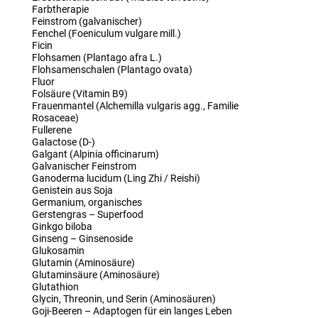
Farbtherapie
Feinstrom (galvanischer)
Fenchel (Foeniculum vulgare mill.)
Ficin
Flohsamen (Plantago afra L.)
Flohsamenschalen (Plantago ovata)
Fluor
Folsäure (Vitamin B9)
Frauenmantel (Alchemilla vulgaris agg., Familie
Rosaceae)
Fullerene
Galactose (D-)
Galgant (Alpinia officinarum)
Galvanischer Feinstrom
Ganoderma lucidum (Ling Zhi / Reishi)
Genistein aus Soja
Germanium, organisches
Gerstengras – Superfood
Ginkgo biloba
Ginseng – Ginsenoside
Glukosamin
Glutamin (Aminosäure)
Glutaminsäure (Aminosäure)
Glutathion
Glycin, Threonin, und Serin (Aminosäuren)
Goji-Beeren – Adaptogen für ein langes Leben