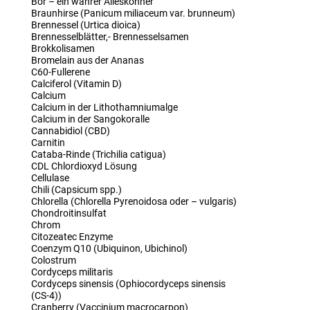
Bor – ein wahrer Alleskönner
Braunhirse (Panicum miliaceum var. brunneum)
Brennessel (Urtica dioica)
Brennesselblätter,- Brennesselsamen
Brokkolisamen
Bromelain aus der Ananas
C60-Fullerene
Calciferol (Vitamin D)
Calcium
Calcium in der Lithothamniumalge
Calcium in der Sangokoralle
Cannabidiol (CBD)
Carnitin
Cataba-Rinde (Trichilia catigua)
CDL Chlordioxyd Lösung
Cellulase
Chili (Capsicum spp.)
Chlorella (Chlorella Pyrenoidosa oder – vulgaris)
Chondroitinsulfat
Chrom
Citozeatec Enzyme
Coenzym Q10 (Ubiquinon, Ubichinol)
Colostrum
Cordyceps militaris
Cordyceps sinensis (Ophiocordyceps sinensis
(CS-4))
Cranberry (Vaccinium macrocarpon)