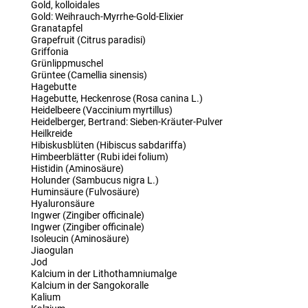
Gold, kolloidales
Gold: Weihrauch-Myrrhe-Gold-Elixier
Granatapfel
Grapefruit (Citrus paradisi)
Griffonia
Grünlippmuschel
Grüntee (Camellia sinensis)
Hagebutte
Hagebutte, Heckenrose (Rosa canina L.)
Heidelbeere (Vaccinium myrtillus)
Heidelberger, Bertrand: Sieben-Kräuter-Pulver
Heilkreide
Hibiskusblüten (Hibiscus sabdariffa)
Himbeerblätter (Rubi idei folium)
Histidin (Aminosäure)
Holunder (Sambucus nigra L.)
Huminsäure (Fulvosäure)
Hyaluronsäure
Ingwer (Zingiber officinale)
Ingwer (Zingiber officinale)
Isoleucin (Aminosäure)
Jiaogulan
Jod
Kalcium in der Lithothamniumalge
Kalcium in der Sangokoralle
Kalium