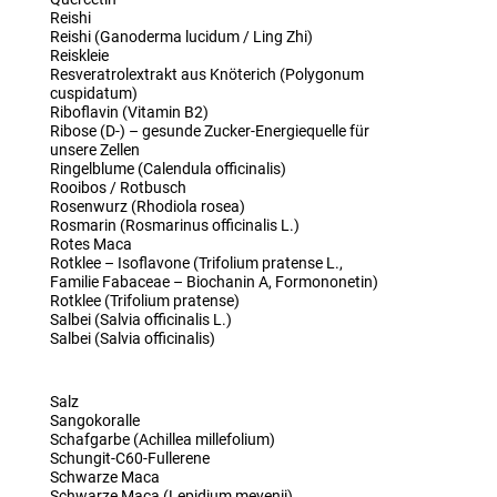
Reishi
Reishi (Ganoderma lucidum / Ling Zhi)
Reiskleie
Resveratrolextrakt aus Knöterich (Polygonum
cuspidatum)
Riboflavin (Vitamin B2)
Ribose (D-) – gesunde Zucker-Energiequelle für
unsere Zellen
Ringelblume (Calendula officinalis)
Rooibos / Rotbusch
Rosenwurz (Rhodiola rosea)
Rosmarin (Rosmarinus officinalis L.)
Rotes Maca
Rotklee – Isoflavone (Trifolium pratense L.,
Familie Fabaceae – Biochanin A, Formononetin)
Rotklee (Trifolium pratense)
Salbei (Salvia officinalis L.)
Salbei (Salvia officinalis)
Salz
Sangokoralle
Schafgarbe (Achillea millefolium)
Schungit-C60-Fullerene
Schwarze Maca
Schwarze Maca (Lepidium meyenii)