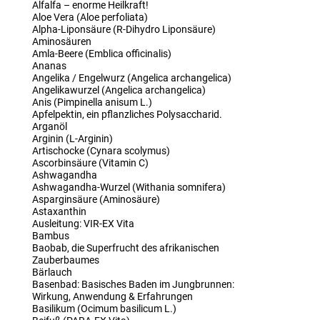
Alfalfa – enorme Heilkraft!
Aloe Vera (Aloe perfoliata)
Alpha-Liponsäure (R-Dihydro Liponsäure)
Aminosäuren
Amla-Beere (Emblica officinalis)
Ananas
Angelika / Engelwurz (Angelica archangelica)
Angelikawurzel (Angelica archangelica)
Anis (Pimpinella anisum L.)
Apfelpektin, ein pflanzliches Polysaccharid.
Arganöl
Arginin (L-Arginin)
Artischocke (Cynara scolymus)
Ascorbinsäure (Vitamin C)
Ashwagandha
Ashwagandha-Wurzel (Withania somnifera)
Asparginsäure (Aminosäure)
Astaxanthin
Ausleitung: VIR-EX Vita
Bambus
Baobab, die Superfrucht des afrikanischen
Zauberbaumes
Bärlauch
Basenbad: Basisches Baden im Jungbrunnen:
Wirkung, Anwendung & Erfahrungen
Basilikum (Ocimum basilicum L.)