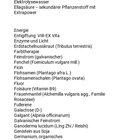
Elektrolysewasser
Ellagsäure – sekundärer Pflanzenstoff mit
Extrapower
Energie
Entigiftung: VIR-EX Vita
Enzyme und Licht
Erdstachelnusskraut (Tribulus terrestris)
Farbtherapie
Feinstrom (galvanischer)
Fenchel (Foeniculum vulgare mill.)
Ficin
Flohsamen (Plantago afra L.)
Flohsamenschalen (Plantago ovata)
Fluor
Folsäure (Vitamin B9)
Frauenmantel (Alchemilla vulgaris agg., Familie
Rosaceae)
Fullerene
Galactose (D-)
Galgant (Alpinia officinarum)
Galvanischer Feinstrom
Ganoderma lucidum (Ling Zhi / Reishi)
Genistein aus Soja
Germanium, organisches