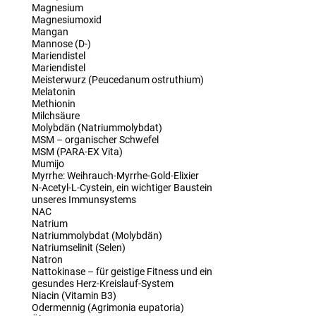
Magnesium
Magnesiumoxid
Mangan
Mannose (D-)
Mariendistel
Mariendistel
Meisterwurz (Peucedanum ostruthium)
Melatonin
Methionin
Milchsäure
Molybdän (Natriummolybdat)
MSM – organischer Schwefel
MSM (PARA-EX Vita)
Mumijo
Myrrhe: Weihrauch-Myrrhe-Gold-Elixier
N-Acetyl-L-Cystein, ein wichtiger Baustein
unseres Immunsystems
NAC
Natrium
Natriummolybdat (Molybdän)
Natriumselinit (Selen)
Natron
Nattokinase – für geistige Fitness und ein
gesundes Herz-Kreislauf-System
Niacin (Vitamin B3)
Odermennig (Agrimonia eupatoria)