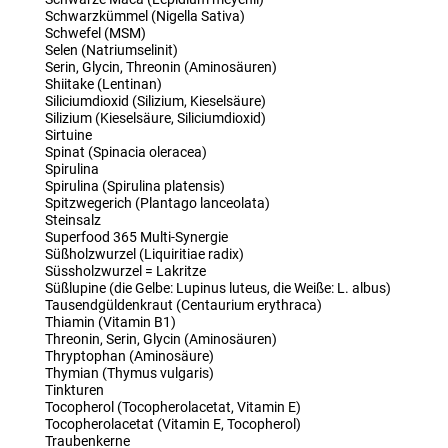
Schwarzkümmel (Nigella Sativa)
Schwefel (MSM)
Selen (Natriumselinit)
Serin, Glycin, Threonin (Aminosäuren)
Shiitake (Lentinan)
Siliciumdioxid (Silizium, Kieselsäure)
Silizium (Kieselsäure, Siliciumdioxid)
Sirtuine
Spinat (Spinacia oleracea)
Spirulina
Spirulina (Spirulina platensis)
Spitzwegerich (Plantago lanceolata)
Steinsalz
Superfood 365 Multi-Synergie
Süßholzwurzel (Liquiritiae radix)
Süssholzwurzel = Lakritze
Süßlupine (die Gelbe: Lupinus luteus, die Weiße: L. albus)
Tausendgüldenkraut (Centaurium erythraca)
Thiamin (Vitamin B1)
Threonin, Serin, Glycin (Aminosäuren)
Thryptophan (Aminosäure)
Thymian (Thymus vulgaris)
Tinkturen
Tocopherol (Tocopherolacetat, Vitamin E)
Tocopherolacetat (Vitamin E, Tocopherol)
Traubenkerne