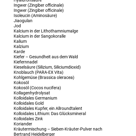
Hyaluronsäure
Ingwer (Zingiber officinale)
Ingwer (Zingiber officinale)
Isoleucin (Aminosäure)
Jiaogulan
Jod
Kalcium in der Lithothamniumalge
Kalcium in der Sangokoralle
Kalium
Kalzium
Karde
Kiefer – Gesundheit aus dem Wald
Kiefernnadel
Kieselsäure (Silizium, Siliciumdioxid)
Knoblauch (PARA-EX Vita)
Kohlgemüse (Brassica oleracea)
Kokosöl
Kokosöl (Cocos nucifera)
Kollagenhydrolysat
Kolloidales Germanium
Kolloidales Gold
Kolloidales Kupfer, ein Allroundtalent
Kolloidales Lithium: Das Glücksmineral
Kolloidales Zink
Koriander
Kräutermischung – Sieben-Kräuter-Pulver nach
Bertrand Heidelberger