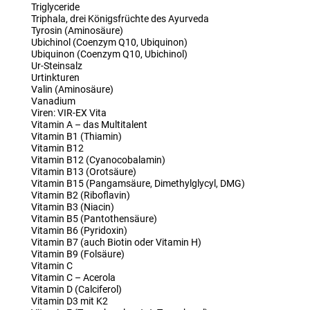
Triglyceride
Triphala, drei Königsfrüchte des Ayurveda
Tyrosin (Aminosäure)
Ubichinol (Coenzym Q10, Ubiquinon)
Ubiquinon (Coenzym Q10, Ubichinol)
Ur-Steinsalz
Urtinkturen
Valin (Aminosäure)
Vanadium
Viren: VIR-EX Vita
Vitamin A – das Multitalent
Vitamin B1 (Thiamin)
Vitamin B12
Vitamin B12 (Cyanocobalamin)
Vitamin B13 (Orotsäure)
Vitamin B15 (Pangamsäure, Dimethylglycyl, DMG)
Vitamin B2 (Riboflavin)
Vitamin B3 (Niacin)
Vitamin B5 (Pantothensäure)
Vitamin B6 (Pyridoxin)
Vitamin B7 (auch Biotin oder Vitamin H)
Vitamin B9 (Folsäure)
Vitamin C
Vitamin C – Acerola
Vitamin D (Calciferol)
Vitamin D3 mit K2