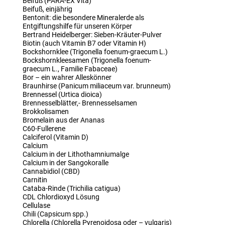
Beifuß (PARA-EX Vita)
Beifuß, einjährig
Bentonit: die besondere Mineralerde als
Entgiftungshilfe für unseren Körper
Bertrand Heidelberger: Sieben-Kräuter-Pulver
Biotin (auch Vitamin B7 oder Vitamin H)
Bockshornklee (Trigonella foenum-graecum L.)
Bockshornkleesamen (Trigonella foenum-
graecum L., Familie Fabaceae)
Bor – ein wahrer Alleskönner
Braunhirse (Panicum miliaceum var. brunneum)
Brennessel (Urtica dioica)
Brennesselblätter,- Brennesselsamen
Brokkolisamen
Bromelain aus der Ananas
C60-Fullerene
Calciferol (Vitamin D)
Calcium
Calcium in der Lithothamniumalge
Calcium in der Sangokoralle
Cannabidiol (CBD)
Carnitin
Cataba-Rinde (Trichilia catigua)
CDL Chlordioxyd Lösung
Cellulase
Chili (Capsicum spp.)
Chlorella (Chlorella Pyrenoidosa oder – vulgaris)