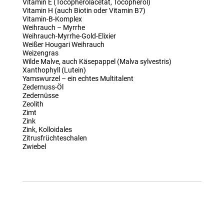
Vitamin E (Tocopherolacetat, Tocopherol)
Vitamin H (auch Biotin oder Vitamin B7)
Vitamin-B-Komplex
Weihrauch – Myrrhe
Weihrauch-Myrrhe-Gold-Elixier
Weißer Hougari Weihrauch
Weizengras
Wilde Malve, auch Käsepappel (Malva sylvestris)
Xanthophyll (Lutein)
Yamswurzel – ein echtes Multitalent
Zedernuss-Öl
Zedernüsse
Zeolith
Zimt
Zink
Zink, Kolloidales
Zitrusfrüchteschalen
Zwiebel