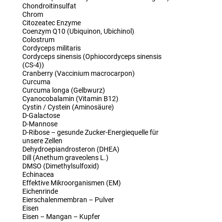
Chondroitinsulfat
Chrom
Citozeatec Enzyme
Coenzym Q10 (Ubiquinon, Ubichinol)
Colostrum
Cordyceps militaris
Cordyceps sinensis (Ophiocordyceps sinensis
(CS-4))
Cranberry (Vaccinium macrocarpon)
Curcuma
Curcuma longa (Gelbwurz)
Cyanocobalamin (Vitamin B12)
Cystin / Cystein (Aminosäure)
D-Galactose
D-Mannose
D-Ribose – gesunde Zucker-Energiequelle für
unsere Zellen
Dehydroepiandrosteron (DHEA)
Dill (Anethum graveolens L.)
DMSO (Dimethylsulfoxid)
Echinacea
Effektive Mikroorganismen (EM)
Eichenrinde
Eierschalenmembran – Pulver
Eisen
Eisen – Mangan – Kupfer