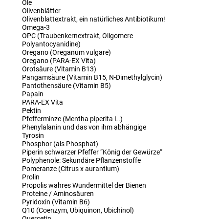
Öle
Olivenblätter
Olivenblattextrakt, ein natürliches Antibiotikum!
Omega-3
OPC (Traubenkernextrakt, Oligomere
Polyantocyanidine)
Oregano (Oreganum vulgare)
Oregano (PARA-EX Vita)
Orotsäure (Vitamin B13)
Pangamsäure (Vitamin B15, N-Dimethylglycin)
Pantothensäure (Vitamin B5)
Papain
PARA-EX Vita
Pektin
Pfefferminze (Mentha piperita L.)
Phenylalanin und das von ihm abhängige
Tyrosin
Phosphor (als Phosphat)
Piperin schwarzer Pfeffer “König der Gewürze“
Polyphenole: Sekundäre Pflanzenstoffe
Pomeranze (Citrus x aurantium)
Prolin
Propolis wahres Wundermittel der Bienen
Proteine / Aminosäuren
Pyridoxin (Vitamin B6)
Q10 (Coenzym, Ubiquinon, Ubichinol)
Quercetin