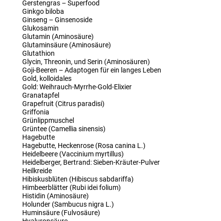
Gerstengras – Superfood
Ginkgo biloba
Ginseng – Ginsenoside
Glukosamin
Glutamin (Aminosäure)
Glutaminsäure (Aminosäure)
Glutathion
Glycin, Threonin, und Serin (Aminosäuren)
Goji-Beeren – Adaptogen für ein langes Leben
Gold, kolloidales
Gold: Weihrauch-Myrrhe-Gold-Elixier
Granatapfel
Grapefruit (Citrus paradisi)
Griffonia
Grünlippmuschel
Grüntee (Camellia sinensis)
Hagebutte
Hagebutte, Heckenrose (Rosa canina L.)
Heidelbeere (Vaccinium myrtillus)
Heidelberger, Bertrand: Sieben-Kräuter-Pulver
Heilkreide
Hibiskusblüten (Hibiscus sabdariffa)
Himbeerblätter (Rubi idei folium)
Histidin (Aminosäure)
Holunder (Sambucus nigra L.)
Huminsäure (Fulvosäure)