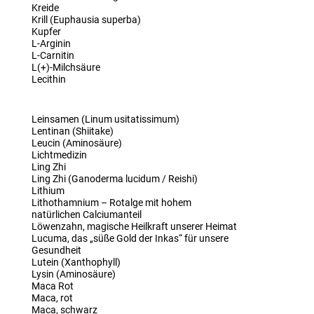
Kreide
Krill (Euphausia superba)
Kupfer
L-Arginin
L-Carnitin
L(+)-Milchsäure
Lecithin
Leinsamen (Linum usitatissimum)
Lentinan (Shiitake)
Leucin (Aminosäure)
Lichtmedizin
Ling Zhi
Ling Zhi (Ganoderma lucidum / Reishi)
Lithium
Lithothamnium – Rotalge mit hohem
natürlichen Calciumanteil
Löwenzahn, magische Heilkraft unserer Heimat
Lucuma, das „süße Gold der Inkas“ für unsere
Gesundheit
Lutein (Xanthophyll)
Lysin (Aminosäure)
Maca Rot
Maca, rot
Maca, schwarz