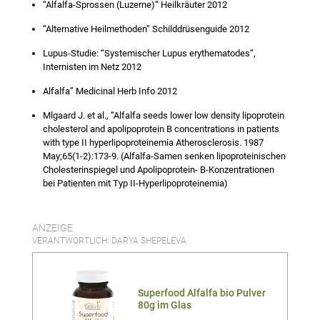
“Alfalfa-Sprossen (Luzerne)“ Heilkräuter 2012
“Alternative Heilmethoden” Schilddrüsenguide 2012
Lupus-Studie: “Systemischer Lupus erythematodes“,
Internisten im Netz 2012
Alfalfa” Medicinal Herb Info 2012
Mlgaard J. et al., “Alfalfa seeds lower low density lipoprotein
cholesterol and apolipoprotein B concentrations in patients
with type II hyperlipoproteinemia Atherosclerosis. 1987
May;65(1-2):173-9. (Alfalfa-Samen senken lipoproteinischen
Cholesterinspiegel und Apolipoprotein- B-Konzentrationen
bei Patienten mit Typ II-Hyperlipoproteinemia)
ANZEIGE
VERANTWORTLICH: DARYA SHEPELEVA
Superfood Alfalfa bio Pulver
80g im Glas