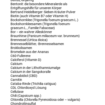
Beifuß, einjährig
Bentonit: die besondere Mineralerde als
Entgiftungshilfe für unseren Körper
Bertrand Heidelberger: Sieben-Kräuter-Pulver
Biotin (auch Vitamin B7 oder Vitamin H)
Bockshornklee (Trigonella foenum-graecum L.)
Bockshornkleesamen (Trigonella foenum-
graecum L., Familie Fabaceae)
Bor – ein wahrer Alleskönner
Braunhirse (Panicum miliaceum var. brunneum)
Brennessel (Urtica dioica)
Brennesselblätter,- Brennesselsamen
Brokkolisamen
Bromelain aus der Ananas
C60-Fullerene
Calciferol (Vitamin D)
Calcium
Calcium in der Lithothamniumalge
Calcium in der Sangokoralle
Cannabidiol (CBD)
Carnitin
Cataba-Rinde (Trichilia catigua)
CDL Chlordioxyd Lösung
Cellulase
Chili (Capsicum spp.)
Chlorella (Chlorella Pyrenoidosa oder – vulgaris)
Chondroitinsulfat