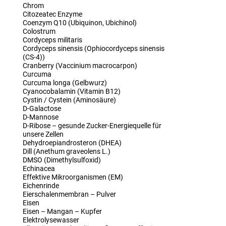
Chrom
Citozeatec Enzyme
Coenzym Q10 (Ubiquinon, Ubichinol)
Colostrum
Cordyceps militaris
Cordyceps sinensis (Ophiocordyceps sinensis
(CS-4))
Cranberry (Vaccinium macrocarpon)
Curcuma
Curcuma longa (Gelbwurz)
Cyanocobalamin (Vitamin B12)
Cystin / Cystein (Aminosäure)
D-Galactose
D-Mannose
D-Ribose – gesunde Zucker-Energiequelle für
unsere Zellen
Dehydroepiandrosteron (DHEA)
Dill (Anethum graveolens L.)
DMSO (Dimethylsulfoxid)
Echinacea
Effektive Mikroorganismen (EM)
Eichenrinde
Eierschalenmembran – Pulver
Eisen
Eisen – Mangan – Kupfer
Elektrolysewasser