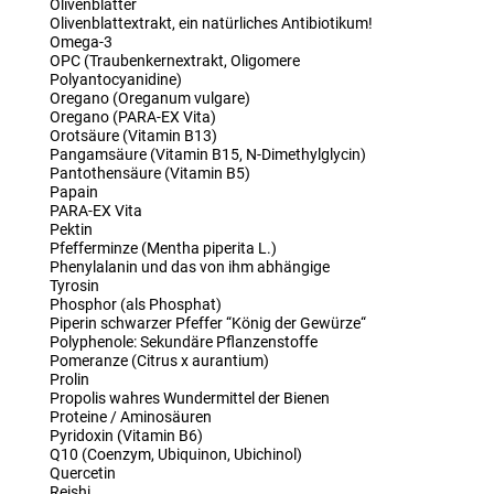
Olivenblätter
Olivenblattextrakt, ein natürliches Antibiotikum!
Omega-3
OPC (Traubenkernextrakt, Oligomere
Polyantocyanidine)
Oregano (Oreganum vulgare)
Oregano (PARA-EX Vita)
Orotsäure (Vitamin B13)
Pangamsäure (Vitamin B15, N-Dimethylglycin)
Pantothensäure (Vitamin B5)
Papain
PARA-EX Vita
Pektin
Pfefferminze (Mentha piperita L.)
Phenylalanin und das von ihm abhängige
Tyrosin
Phosphor (als Phosphat)
Piperin schwarzer Pfeffer “König der Gewürze“
Polyphenole: Sekundäre Pflanzenstoffe
Pomeranze (Citrus x aurantium)
Prolin
Propolis wahres Wundermittel der Bienen
Proteine / Aminosäuren
Pyridoxin (Vitamin B6)
Q10 (Coenzym, Ubiquinon, Ubichinol)
Quercetin
Reishi