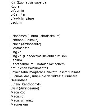
Krill (Euphausia superba)
Kupfer
L-Arginin
L-Carnitin
L(+)-Milchsäure
Lecithin
Leinsamen (Linum usitatissimum)
Lentinan (Shiitake)
Leucin (Aminosäure)
Lichtmedizin
Ling Zhi
Ling Zhi (Ganoderma lucidum / Reishi)
Lithium
Lithothamnium – Rotalge mit hohem
natürlichen Calciumanteil
Löwenzahn, magische Heilkraft unserer Heimat
Lucuma, das „süße Gold der Inkas“ für unsere
Gesundheit
Lutein (Xanthophyll)
Lysin (Aminosäure)
Maca Rot
Maca, rot
Maca, schwarz
Magnesium