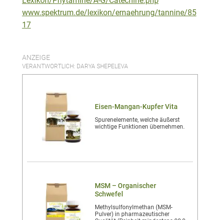
Lexikon/Phytamine/A-G/Catechine.php
www.spektrum.de/lexikon/ernaehrung/tannine/85
17
ANZEIGE
VERANTWORTLICH: DARYA SHEPELEVA
Eisen-Mangan-Kupfer Vita
Spurenelemente, welche äußerst
wichtige Funktionen übernehmen.
MSM – Organischer
Schwefel
Methylsulfonylmethan (MSM-
Pulver) in pharmazeutischer