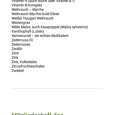
Vitamin H (auch Biotin oder Vitamin B7)
Vitamin-B-Komplex
Weihrauch – Myrrhe
Weihrauch-Myrrhe-Gold-Elixier
Weißer Hougari Weihrauch
Weizengras
Wilde Malve, auch Käsepappel (Malva sylvestris)
Xanthophyll (Lutein)
Yamswurzel – ein echtes Multitalent
Zedernuss-Öl
Zedernüsse
Zeolith
Zimt
Zink
Zink, Kolloidales
Zitrusfrüchteschalen
Zwiebel