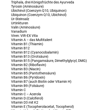
Triphala, drei Königsfrüchte des Ayurveda
Tyrosin (Aminosäure)
Ubichinol (Coenzym Q10, Ubiquinon)
Ubiquinon (Coenzym Q10, Ubichinol)
Ur-Steinsalz
Urtinkturen
Valin (Aminosäure)
Vanadium
Viren: VIR-EX Vita
Vitamin A – das Multitalent
Vitamin B1 (Thiamin)
Vitamin B12
Vitamin B12 (Cyanocobalamin)
Vitamin B13 (Orotsäure)
Vitamin B15 (Pangamsäure, Dimethylglycyl, DMG)
Vitamin B2 (Riboflavin)
Vitamin B3 (Niacin)
Vitamin B5 (Pantothensäure)
Vitamin B6 (Pyridoxin)
Vitamin B7 (auch Biotin oder Vitamin H)
Vitamin B9 (Folsäure)
Vitamin C
Vitamin C – Acerola
Vitamin D (Calciferol)
Vitamin D3 mit K2
Vitamin E (Tocopherolacetat, Tocopherol)