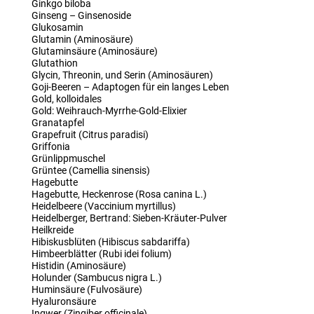
Ginkgo biloba
Ginseng – Ginsenoside
Glukosamin
Glutamin (Aminosäure)
Glutaminsäure (Aminosäure)
Glutathion
Glycin, Threonin, und Serin (Aminosäuren)
Goji-Beeren – Adaptogen für ein langes Leben
Gold, kolloidales
Gold: Weihrauch-Myrrhe-Gold-Elixier
Granatapfel
Grapefruit (Citrus paradisi)
Griffonia
Grünlippmuschel
Grüntee (Camellia sinensis)
Hagebutte
Hagebutte, Heckenrose (Rosa canina L.)
Heidelbeere (Vaccinium myrtillus)
Heidelberger, Bertrand: Sieben-Kräuter-Pulver
Heilkreide
Hibiskusblüten (Hibiscus sabdariffa)
Himbeerblätter (Rubi idei folium)
Histidin (Aminosäure)
Holunder (Sambucus nigra L.)
Huminsäure (Fulvosäure)
Hyaluronsäure
Ingwer (Zingiber officinale)