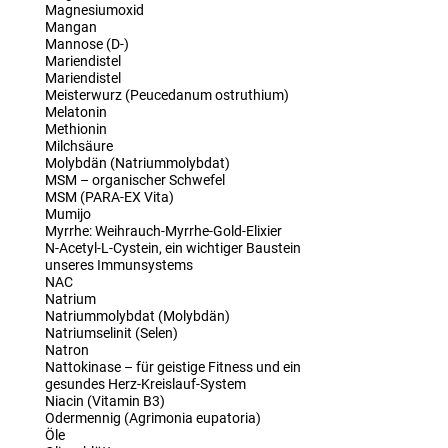
Magnesiumoxid
Mangan
Mannose (D-)
Mariendistel
Mariendistel
Meisterwurz (Peucedanum ostruthium)
Melatonin
Methionin
Milchsäure
Molybdän (Natriummolybdat)
MSM – organischer Schwefel
MSM (PARA-EX Vita)
Mumijo
Myrrhe: Weihrauch-Myrrhe-Gold-Elixier
N-Acetyl-L-Cystein, ein wichtiger Baustein
unseres Immunsystems
NAC
Natrium
Natriummolybdat (Molybdän)
Natriumselinit (Selen)
Natron
Nattokinase – für geistige Fitness und ein
gesundes Herz-Kreislauf-System
Niacin (Vitamin B3)
Odermennig (Agrimonia eupatoria)
Öle