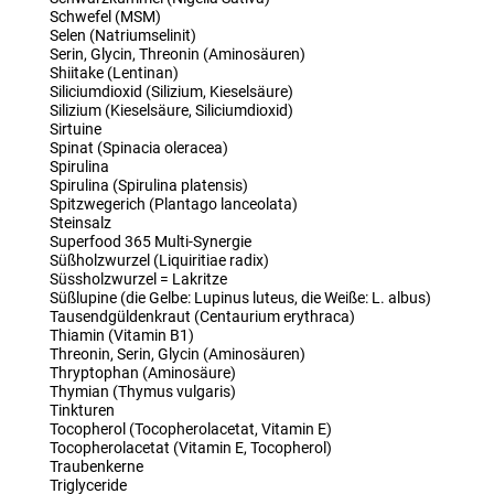
Schwefel (MSM)
Selen (Natriumselinit)
Serin, Glycin, Threonin (Aminosäuren)
Shiitake (Lentinan)
Siliciumdioxid (Silizium, Kieselsäure)
Silizium (Kieselsäure, Siliciumdioxid)
Sirtuine
Spinat (Spinacia oleracea)
Spirulina
Spirulina (Spirulina platensis)
Spitzwegerich (Plantago lanceolata)
Steinsalz
Superfood 365 Multi-Synergie
Süßholzwurzel (Liquiritiae radix)
Süssholzwurzel = Lakritze
Süßlupine (die Gelbe: Lupinus luteus, die Weiße: L. albus)
Tausendgüldenkraut (Centaurium erythraca)
Thiamin (Vitamin B1)
Threonin, Serin, Glycin (Aminosäuren)
Thryptophan (Aminosäure)
Thymian (Thymus vulgaris)
Tinkturen
Tocopherol (Tocopherolacetat, Vitamin E)
Tocopherolacetat (Vitamin E, Tocopherol)
Traubenkerne
Triglyceride