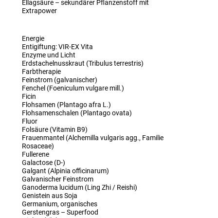
Ellagsäure – sekundärer Pflanzenstoff mit
Extrapower
Energie
Entigiftung: VIR-EX Vita
Enzyme und Licht
Erdstachelnusskraut (Tribulus terrestris)
Farbtherapie
Feinstrom (galvanischer)
Fenchel (Foeniculum vulgare mill.)
Ficin
Flohsamen (Plantago afra L.)
Flohsamenschalen (Plantago ovata)
Fluor
Folsäure (Vitamin B9)
Frauenmantel (Alchemilla vulgaris agg., Familie
Rosaceae)
Fullerene
Galactose (D-)
Galgant (Alpinia officinarum)
Galvanischer Feinstrom
Ganoderma lucidum (Ling Zhi / Reishi)
Genistein aus Soja
Germanium, organisches
Gerstengras – Superfood