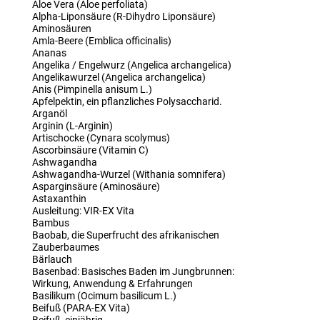
Aloe Vera (Aloe perfoliata)
Alpha-Liponsäure (R-Dihydro Liponsäure)
Aminosäuren
Amla-Beere (Emblica officinalis)
Ananas
Angelika / Engelwurz (Angelica archangelica)
Angelikawurzel (Angelica archangelica)
Anis (Pimpinella anisum L.)
Apfelpektin, ein pflanzliches Polysaccharid.
Arganöl
Arginin (L-Arginin)
Artischocke (Cynara scolymus)
Ascorbinsäure (Vitamin C)
Ashwagandha
Ashwagandha-Wurzel (Withania somnifera)
Asparginsäure (Aminosäure)
Astaxanthin
Ausleitung: VIR-EX Vita
Bambus
Baobab, die Superfrucht des afrikanischen
Zauberbaumes
Bärlauch
Basenbad: Basisches Baden im Jungbrunnen:
Wirkung, Anwendung & Erfahrungen
Basilikum (Ocimum basilicum L.)
Beifuß (PARA-EX Vita)