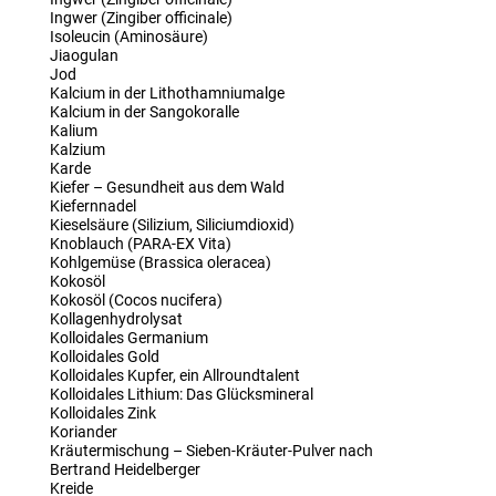
Ingwer (Zingiber officinale)
Isoleucin (Aminosäure)
Jiaogulan
Jod
Kalcium in der Lithothamniumalge
Kalcium in der Sangokoralle
Kalium
Kalzium
Karde
Kiefer – Gesundheit aus dem Wald
Kiefernnadel
Kieselsäure (Silizium, Siliciumdioxid)
Knoblauch (PARA-EX Vita)
Kohlgemüse (Brassica oleracea)
Kokosöl
Kokosöl (Cocos nucifera)
Kollagenhydrolysat
Kolloidales Germanium
Kolloidales Gold
Kolloidales Kupfer, ein Allroundtalent
Kolloidales Lithium: Das Glücksmineral
Kolloidales Zink
Koriander
Kräutermischung – Sieben-Kräuter-Pulver nach
Bertrand Heidelberger
Kreide