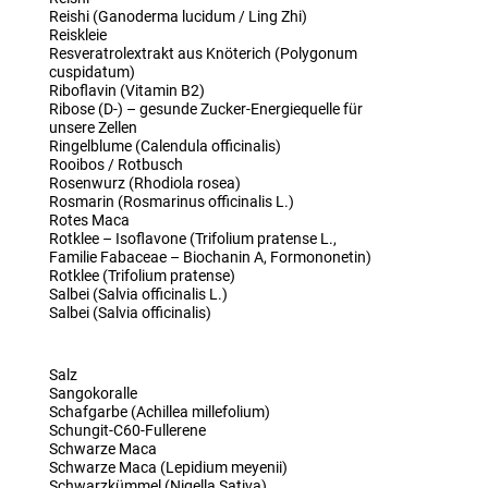
Reishi (Ganoderma lucidum / Ling Zhi)
Reiskleie
Resveratrolextrakt aus Knöterich (Polygonum
cuspidatum)
Riboflavin (Vitamin B2)
Ribose (D-) – gesunde Zucker-Energiequelle für
unsere Zellen
Ringelblume (Calendula officinalis)
Rooibos / Rotbusch
Rosenwurz (Rhodiola rosea)
Rosmarin (Rosmarinus officinalis L.)
Rotes Maca
Rotklee – Isoflavone (Trifolium pratense L.,
Familie Fabaceae – Biochanin A, Formononetin)
Rotklee (Trifolium pratense)
Salbei (Salvia officinalis L.)
Salbei (Salvia officinalis)
Salz
Sangokoralle
Schafgarbe (Achillea millefolium)
Schungit-C60-Fullerene
Schwarze Maca
Schwarze Maca (Lepidium meyenii)
Schwarzkümmel (Nigella Sativa)