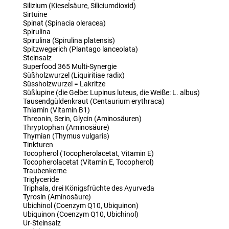
Silizium (Kieselsäure, Siliciumdioxid)
Sirtuine
Spinat (Spinacia oleracea)
Spirulina
Spirulina (Spirulina platensis)
Spitzwegerich (Plantago lanceolata)
Steinsalz
Superfood 365 Multi-Synergie
Süßholzwurzel (Liquiritiae radix)
Süssholzwurzel = Lakritze
Süßlupine (die Gelbe: Lupinus luteus, die Weiße: L. albus)
Tausendgüldenkraut (Centaurium erythraca)
Thiamin (Vitamin B1)
Threonin, Serin, Glycin (Aminosäuren)
Thryptophan (Aminosäure)
Thymian (Thymus vulgaris)
Tinkturen
Tocopherol (Tocopherolacetat, Vitamin E)
Tocopherolacetat (Vitamin E, Tocopherol)
Traubenkerne
Triglyceride
Triphala, drei Königsfrüchte des Ayurveda
Tyrosin (Aminosäure)
Ubichinol (Coenzym Q10, Ubiquinon)
Ubiquinon (Coenzym Q10, Ubichinol)
Ur-Steinsalz