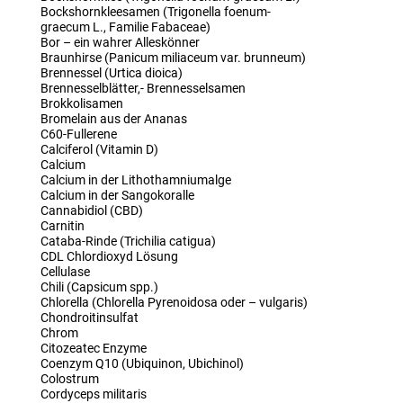
Bockshornkleesamen (Trigonella foenum-
graecum L., Familie Fabaceae)
Bor – ein wahrer Alleskönner
Braunhirse (Panicum miliaceum var. brunneum)
Brennessel (Urtica dioica)
Brennesselblätter,- Brennesselsamen
Brokkolisamen
Bromelain aus der Ananas
C60-Fullerene
Calciferol (Vitamin D)
Calcium
Calcium in der Lithothamniumalge
Calcium in der Sangokoralle
Cannabidiol (CBD)
Carnitin
Cataba-Rinde (Trichilia catigua)
CDL Chlordioxyd Lösung
Cellulase
Chili (Capsicum spp.)
Chlorella (Chlorella Pyrenoidosa oder – vulgaris)
Chondroitinsulfat
Chrom
Citozeatec Enzyme
Coenzym Q10 (Ubiquinon, Ubichinol)
Colostrum
Cordyceps militaris