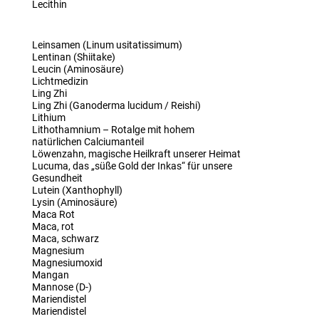
Lecithin
Leinsamen (Linum usitatissimum)
Lentinan (Shiitake)
Leucin (Aminosäure)
Lichtmedizin
Ling Zhi
Ling Zhi (Ganoderma lucidum / Reishi)
Lithium
Lithothamnium – Rotalge mit hohem
natürlichen Calciumanteil
Löwenzahn, magische Heilkraft unserer Heimat
Lucuma, das „süße Gold der Inkas“ für unsere
Gesundheit
Lutein (Xanthophyll)
Lysin (Aminosäure)
Maca Rot
Maca, rot
Maca, schwarz
Magnesium
Magnesiumoxid
Mangan
Mannose (D-)
Mariendistel
Mariendistel