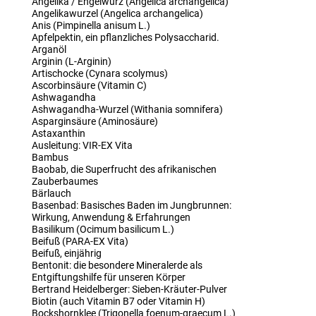
Angelika / Engelwurz (Angelica archangelica)
Angelikawurzel (Angelica archangelica)
Anis (Pimpinella anisum L.)
Apfelpektin, ein pflanzliches Polysaccharid.
Arganöl
Arginin (L-Arginin)
Artischocke (Cynara scolymus)
Ascorbinsäure (Vitamin C)
Ashwagandha
Ashwagandha-Wurzel (Withania somnifera)
Asparginsäure (Aminosäure)
Astaxanthin
Ausleitung: VIR-EX Vita
Bambus
Baobab, die Superfrucht des afrikanischen
Zauberbaumes
Bärlauch
Basenbad: Basisches Baden im Jungbrunnen:
Wirkung, Anwendung & Erfahrungen
Basilikum (Ocimum basilicum L.)
Beifuß (PARA-EX Vita)
Beifuß, einjährig
Bentonit: die besondere Mineralerde als
Entgiftungshilfe für unseren Körper
Bertrand Heidelberger: Sieben-Kräuter-Pulver
Biotin (auch Vitamin B7 oder Vitamin H)
Bockshornklee (Trigonella foenum-graecum L.)