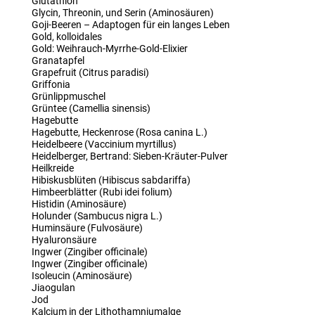
Glutathion
Glycin, Threonin, und Serin (Aminosäuren)
Goji-Beeren – Adaptogen für ein langes Leben
Gold, kolloidales
Gold: Weihrauch-Myrrhe-Gold-Elixier
Granatapfel
Grapefruit (Citrus paradisi)
Griffonia
Grünlippmuschel
Grüntee (Camellia sinensis)
Hagebutte
Hagebutte, Heckenrose (Rosa canina L.)
Heidelbeere (Vaccinium myrtillus)
Heidelberger, Bertrand: Sieben-Kräuter-Pulver
Heilkreide
Hibiskusblüten (Hibiscus sabdariffa)
Himbeerblätter (Rubi idei folium)
Histidin (Aminosäure)
Holunder (Sambucus nigra L.)
Huminsäure (Fulvosäure)
Hyaluronsäure
Ingwer (Zingiber officinale)
Ingwer (Zingiber officinale)
Isoleucin (Aminosäure)
Jiaogulan
Jod
Kalcium in der Lithothamniumalge