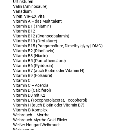
Urtinkturen
Valin (Aminosäure)
Vanadium
Viren: VIR-EX Vita
Vitamin A – das Multitalent
Vitamin B1 (Thiamin)
Vitamin B12
Vitamin B12 (Cyanocobalamin)
Vitamin B13 (Orotsäure)
Vitamin B15 (Pangamsäure, Dimethylglycyl, DMG)
Vitamin B2 (Riboflavin)
Vitamin B3 (Niacin)
Vitamin B5 (Pantothensäure)
Vitamin B6 (Pyridoxin)
Vitamin B7 (auch Biotin oder Vitamin H)
Vitamin B9 (Folsäure)
Vitamin C
Vitamin C – Acerola
Vitamin D (Calciferol)
Vitamin D3 mit K2
Vitamin E (Tocopherolacetat, Tocopherol)
Vitamin H (auch Biotin oder Vitamin B7)
Vitamin-B-Komplex
Weihrauch – Myrrhe
Weihrauch-Myrrhe-Gold-Elixier
Weißer Hougari Weihrauch
Weizengras