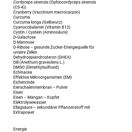
Cordyceps sinensis (Ophiocordyceps sinensis
(CS-4))
Cranberry (Vaccinium macrocarpon)
Curcuma
Curcuma longa (Gelbwurz)
Cyanocobalamin (Vitamin B12)
Cystin / Cystein (Aminosäure)
D-Galactose
D-Mannose
D-Ribose – gesunde Zucker-Energiequelle für
unsere Zellen
Dehydroepiandrosteron (DHEA)
Dill (Anethum graveolens L.)
DMSO (Dimethylsulfoxid)
Echinacea
Effektive Mikroorganismen (EM)
Eichenrinde
Eierschalenmembran – Pulver
Eisen
Eisen – Mangan – Kupfer
Elektrolysewasser
Ellagsäure – sekundärer Pflanzenstoff mit
Extrapower
Energie