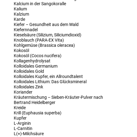
Kalcium in der Sangokoralle
Kalium
Kalzium
Karde
Kiefer – Gesundheit aus dem Wald
Kiefernnadel
Kieselsäure (Silizium, Siliciumdioxid)
Knoblauch (PARA-EX Vita)
Kohlgemüse (Brassica oleracea)
Kokosöl
Kokosöl (Cocos nucifera)
Kollagenhydrolysat
Kolloidales Germanium
Kolloidales Gold
Kolloidales Kupfer, ein Allroundtalent
Kolloidales Lithium: Das Glücksmineral
Kolloidales Zink
Koriander
Kräutermischung – Sieben-Kräuter-Pulver nach
Bertrand Heidelberger
Kreide
Krill (Euphausia superba)
Kupfer
L-Arginin
L-Carnitin
L(+)-Milchsäure