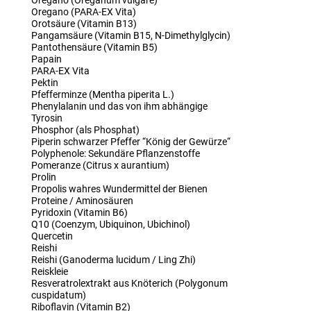
Oregano (Oreganum vulgare)
Oregano (PARA-EX Vita)
Orotsäure (Vitamin B13)
Pangamsäure (Vitamin B15, N-Dimethylglycin)
Pantothensäure (Vitamin B5)
Papain
PARA-EX Vita
Pektin
Pfefferminze (Mentha piperita L.)
Phenylalanin und das von ihm abhängige
Tyrosin
Phosphor (als Phosphat)
Piperin schwarzer Pfeffer “König der Gewürze“
Polyphenole: Sekundäre Pflanzenstoffe
Pomeranze (Citrus x aurantium)
Prolin
Propolis wahres Wundermittel der Bienen
Proteine / Aminosäuren
Pyridoxin (Vitamin B6)
Q10 (Coenzym, Ubiquinon, Ubichinol)
Quercetin
Reishi
Reishi (Ganoderma lucidum / Ling Zhi)
Reiskleie
Resveratrolextrakt aus Knöterich (Polygonum
cuspidatum)
Riboflavin (Vitamin B2)