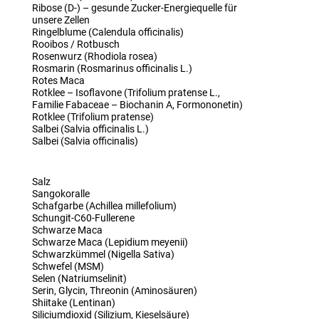
Ribose (D-) – gesunde Zucker-Energiequelle für
unsere Zellen
Ringelblume (Calendula officinalis)
Rooibos / Rotbusch
Rosenwurz (Rhodiola rosea)
Rosmarin (Rosmarinus officinalis L.)
Rotes Maca
Rotklee – Isoflavone (Trifolium pratense L.,
Familie Fabaceae – Biochanin A, Formononetin)
Rotklee (Trifolium pratense)
Salbei (Salvia officinalis L.)
Salbei (Salvia officinalis)
Salz
Sangokoralle
Schafgarbe (Achillea millefolium)
Schungit-C60-Fullerene
Schwarze Maca
Schwarze Maca (Lepidium meyenii)
Schwarzkümmel (Nigella Sativa)
Schwefel (MSM)
Selen (Natriumselinit)
Serin, Glycin, Threonin (Aminosäuren)
Shiitake (Lentinan)
Siliciumdioxid (Silizium, Kieselsäure)