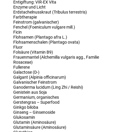
Entigiftung: VIR-EX Vita
Enzyme und Licht
Erdstachelnusskraut (Tribulus terrestris)
Farbtherapie
Feinstrom (galvanischer)
Fenchel (Foeniculum vulgare mill.)
Ficin
Flohsamen (Plantago afra L.)
Flohsamenschalen (Plantago ovata)
Fluor
Folsäure (Vitamin B9)
Frauenmantel (Alchemilla vulgaris agg., Familie
Rosaceae)
Fullerene
Galactose (D-)
Galgant (Alpinia officinarum)
Galvanischer Feinstrom
Ganoderma lucidum (Ling Zhi / Reishi)
Genistein aus Soja
Germanium, organisches
Gerstengras – Superfood
Ginkgo biloba
Ginseng – Ginsenoside
Glukosamin
Glutamin (Aminosäure)
Glutaminsäure (Aminosäure)