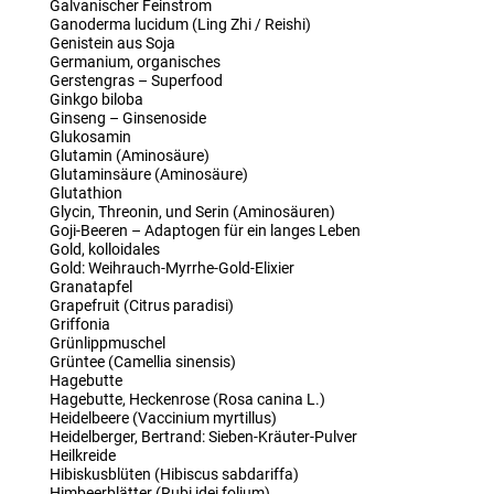
Galvanischer Feinstrom
Ganoderma lucidum (Ling Zhi / Reishi)
Genistein aus Soja
Germanium, organisches
Gerstengras – Superfood
Ginkgo biloba
Ginseng – Ginsenoside
Glukosamin
Glutamin (Aminosäure)
Glutaminsäure (Aminosäure)
Glutathion
Glycin, Threonin, und Serin (Aminosäuren)
Goji-Beeren – Adaptogen für ein langes Leben
Gold, kolloidales
Gold: Weihrauch-Myrrhe-Gold-Elixier
Granatapfel
Grapefruit (Citrus paradisi)
Griffonia
Grünlippmuschel
Grüntee (Camellia sinensis)
Hagebutte
Hagebutte, Heckenrose (Rosa canina L.)
Heidelbeere (Vaccinium myrtillus)
Heidelberger, Bertrand: Sieben-Kräuter-Pulver
Heilkreide
Hibiskusblüten (Hibiscus sabdariffa)
Himbeerblätter (Rubi idei folium)