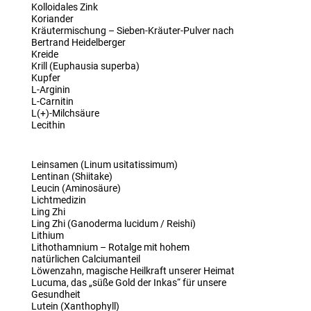
Kolloidales Zink
Koriander
Kräutermischung – Sieben-Kräuter-Pulver nach
Bertrand Heidelberger
Kreide
Krill (Euphausia superba)
Kupfer
L-Arginin
L-Carnitin
L(+)-Milchsäure
Lecithin
Leinsamen (Linum usitatissimum)
Lentinan (Shiitake)
Leucin (Aminosäure)
Lichtmedizin
Ling Zhi
Ling Zhi (Ganoderma lucidum / Reishi)
Lithium
Lithothamnium – Rotalge mit hohem
natürlichen Calciumanteil
Löwenzahn, magische Heilkraft unserer Heimat
Lucuma, das „süße Gold der Inkas“ für unsere
Gesundheit
Lutein (Xanthophyll)