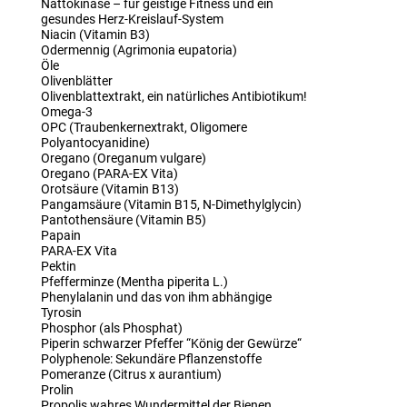
Nattokinase – für geistige Fitness und ein
gesundes Herz-Kreislauf-System
Niacin (Vitamin B3)
Odermennig (Agrimonia eupatoria)
Öle
Olivenblätter
Olivenblattextrakt, ein natürliches Antibiotikum!
Omega-3
OPC (Traubenkernextrakt, Oligomere
Polyantocyanidine)
Oregano (Oreganum vulgare)
Oregano (PARA-EX Vita)
Orotsäure (Vitamin B13)
Pangamsäure (Vitamin B15, N-Dimethylglycin)
Pantothensäure (Vitamin B5)
Papain
PARA-EX Vita
Pektin
Pfefferminze (Mentha piperita L.)
Phenylalanin und das von ihm abhängige
Tyrosin
Phosphor (als Phosphat)
Piperin schwarzer Pfeffer “König der Gewürze“
Polyphenole: Sekundäre Pflanzenstoffe
Pomeranze (Citrus x aurantium)
Prolin
Propolis wahres Wundermittel der Bienen