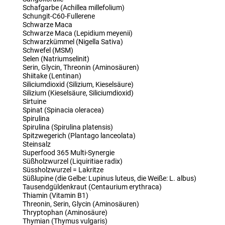
Schafgarbe (Achillea millefolium)
Schungit-C60-Fullerene
Schwarze Maca
Schwarze Maca (Lepidium meyenii)
Schwarzkümmel (Nigella Sativa)
Schwefel (MSM)
Selen (Natriumselinit)
Serin, Glycin, Threonin (Aminosäuren)
Shiitake (Lentinan)
Siliciumdioxid (Silizium, Kieselsäure)
Silizium (Kieselsäure, Siliciumdioxid)
Sirtuine
Spinat (Spinacia oleracea)
Spirulina
Spirulina (Spirulina platensis)
Spitzwegerich (Plantago lanceolata)
Steinsalz
Superfood 365 Multi-Synergie
Süßholzwurzel (Liquiritiae radix)
Süssholzwurzel = Lakritze
Süßlupine (die Gelbe: Lupinus luteus, die Weiße: L. albus)
Tausendgüldenkraut (Centaurium erythraca)
Thiamin (Vitamin B1)
Threonin, Serin, Glycin (Aminosäuren)
Thryptophan (Aminosäure)
Thymian (Thymus vulgaris)