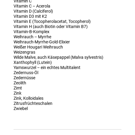
Vitamin C
Vitamin C – Acerola
Vitamin D (Calciferol)
Vitamin D3 mit K2
Vitamin E (Tocopherolacetat, Tocopherol)
Vitamin H (auch Biotin oder Vitamin B7)
Vitamin-B-Komplex
Weihrauch – Myrrhe
Weihrauch-Myrrhe-Gold-Elixier
Weißer Hougari Weihrauch
Weizengras
Wilde Malve, auch Käsepappel (Malva sylvestris)
Xanthophyll (Lutein)
Yamswurzel – ein echtes Multitalent
Zedernuss-Öl
Zedernüsse
Zeolith
Zimt
Zink
Zink, Kolloidales
Zitrusfrüchteschalen
Zwiebel