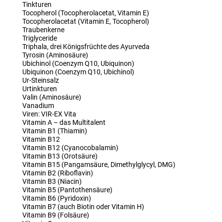
Tinkturen
Tocopherol (Tocopherolacetat, Vitamin E)
Tocopherolacetat (Vitamin E, Tocopherol)
Traubenkerne
Triglyceride
Triphala, drei Königsfrüchte des Ayurveda
Tyrosin (Aminosäure)
Ubichinol (Coenzym Q10, Ubiquinon)
Ubiquinon (Coenzym Q10, Ubichinol)
Ur-Steinsalz
Urtinkturen
Valin (Aminosäure)
Vanadium
Viren: VIR-EX Vita
Vitamin A – das Multitalent
Vitamin B1 (Thiamin)
Vitamin B12
Vitamin B12 (Cyanocobalamin)
Vitamin B13 (Orotsäure)
Vitamin B15 (Pangamsäure, Dimethylglycyl, DMG)
Vitamin B2 (Riboflavin)
Vitamin B3 (Niacin)
Vitamin B5 (Pantothensäure)
Vitamin B6 (Pyridoxin)
Vitamin B7 (auch Biotin oder Vitamin H)
Vitamin B9 (Folsäure)