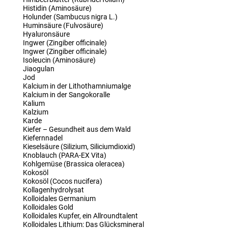
Histidin (Aminosäure)
Holunder (Sambucus nigra L.)
Huminsäure (Fulvosäure)
Hyaluronsäure
Ingwer (Zingiber officinale)
Ingwer (Zingiber officinale)
Isoleucin (Aminosäure)
Jiaogulan
Jod
Kalcium in der Lithothamniumalge
Kalcium in der Sangokoralle
Kalium
Kalzium
Karde
Kiefer – Gesundheit aus dem Wald
Kiefernnadel
Kieselsäure (Silizium, Siliciumdioxid)
Knoblauch (PARA-EX Vita)
Kohlgemüse (Brassica oleracea)
Kokosöl
Kokosöl (Cocos nucifera)
Kollagenhydrolysat
Kolloidales Germanium
Kolloidales Gold
Kolloidales Kupfer, ein Allroundtalent
Kolloidales Lithium: Das Glücksmineral