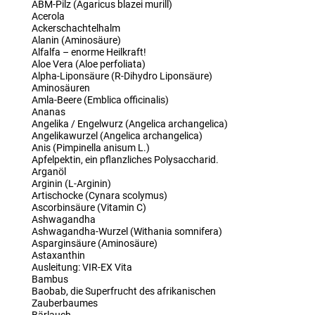
ABM-Pilz (Agaricus blazei murill)
Acerola
Ackerschachtelhalm
Alanin (Aminosäure)
Alfalfa – enorme Heilkraft!
Aloe Vera (Aloe perfoliata)
Alpha-Liponsäure (R-Dihydro Liponsäure)
Aminosäuren
Amla-Beere (Emblica officinalis)
Ananas
Angelika / Engelwurz (Angelica archangelica)
Angelikawurzel (Angelica archangelica)
Anis (Pimpinella anisum L.)
Apfelpektin, ein pflanzliches Polysaccharid.
Arganöl
Arginin (L-Arginin)
Artischocke (Cynara scolymus)
Ascorbinsäure (Vitamin C)
Ashwagandha
Ashwagandha-Wurzel (Withania somnifera)
Asparginsäure (Aminosäure)
Astaxanthin
Ausleitung: VIR-EX Vita
Bambus
Baobab, die Superfrucht des afrikanischen
Zauberbaumes