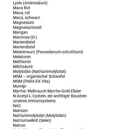
Lysin (Aminosäure)
Maca Rot
Maca, rot
Maca, schwarz
Magnesium
Magnesiumoxid
Mangan
Mannose (D-)
Mariendistel
Mariendistel
Meisterwurz (Peucedanum ostruthium)
Melatonin
Methionin
Milchsäure
Molybdän (Natriummolybdat)
MSM – organischer Schwefel
MSM (PARA-EX Vita)
Mumijo
Myrrhe: Weihrauch-Myrrhe-Gold-Elixier
N-Acetyl-L-Cystein, ein wichtiger Baustein
unseres Immunsystems
NAC
Natrium
Natriummolybdat (Molybdän)
Natriumselinit (Selen)
Natron