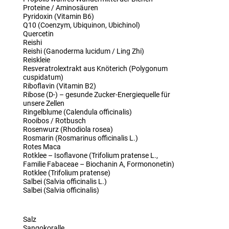
Proteine / Aminosäuren
Pyridoxin (Vitamin B6)
Q10 (Coenzym, Ubiquinon, Ubichinol)
Quercetin
Reishi
Reishi (Ganoderma lucidum / Ling Zhi)
Reiskleie
Resveratrolextrakt aus Knöterich (Polygonum
cuspidatum)
Riboflavin (Vitamin B2)
Ribose (D-) – gesunde Zucker-Energiequelle für
unsere Zellen
Ringelblume (Calendula officinalis)
Rooibos / Rotbusch
Rosenwurz (Rhodiola rosea)
Rosmarin (Rosmarinus officinalis L.)
Rotes Maca
Rotklee – Isoflavone (Trifolium pratense L.,
Familie Fabaceae – Biochanin A, Formononetin)
Rotklee (Trifolium pratense)
Salbei (Salvia officinalis L.)
Salbei (Salvia officinalis)
Salz
Sangokoralle