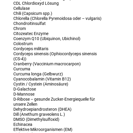
CDL Chlordioxyd Lösung
Cellulase
Chili (Capsicum spp.)
Chlorella (Chlorella Pyrenoidosa oder – vulgaris)
Chondroitinsulfat
Chrom
Citozeatec Enzyme
Coenzym Q10 (Ubiquinon, Ubichinol)
Colostrum
Cordyceps militaris
Cordyceps sinensis (Ophiocordyceps sinensis
(CS-4))
Cranberry (Vaccinium macrocarpon)
Curcuma
Curcuma longa (Gelbwurz)
Cyanocobalamin (Vitamin B12)
Cystin / Cystein (Aminosäure)
D-Galactose
D-Mannose
D-Ribose – gesunde Zucker-Energiequelle für
unsere Zellen
Dehydroepiandrosteron (DHEA)
Dill (Anethum graveolens L.)
DMSO (Dimethylsulfoxid)
Echinacea
Effektive Mikroorganismen (EM)