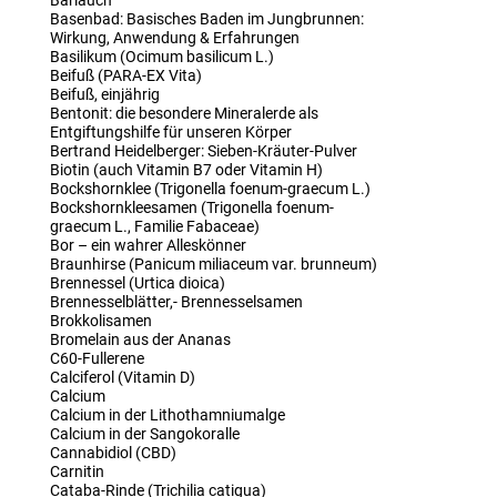
Bärlauch
Basenbad: Basisches Baden im Jungbrunnen:
Wirkung, Anwendung & Erfahrungen
Basilikum (Ocimum basilicum L.)
Beifuß (PARA-EX Vita)
Beifuß, einjährig
Bentonit: die besondere Mineralerde als
Entgiftungshilfe für unseren Körper
Bertrand Heidelberger: Sieben-Kräuter-Pulver
Biotin (auch Vitamin B7 oder Vitamin H)
Bockshornklee (Trigonella foenum-graecum L.)
Bockshornkleesamen (Trigonella foenum-
graecum L., Familie Fabaceae)
Bor – ein wahrer Alleskönner
Braunhirse (Panicum miliaceum var. brunneum)
Brennessel (Urtica dioica)
Brennesselblätter,- Brennesselsamen
Brokkolisamen
Bromelain aus der Ananas
C60-Fullerene
Calciferol (Vitamin D)
Calcium
Calcium in der Lithothamniumalge
Calcium in der Sangokoralle
Cannabidiol (CBD)
Carnitin
Cataba-Rinde (Trichilia catigua)