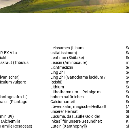
Leinsamen (Linum
S
IR-EX Vita
usitatissimum)
S
icht
Lentinan (Shiitake)
S
skraut (Tribulus
Leucin (Aminosäure)
m
Lichtmedizin
S
Ling Zhi
S
lvanischer)
Ling Zhi (Ganoderma lucidum /
S
iculum vulgare
Reishi)
m
Lithium
S
Lithothamnium – Rotalge mit
S
antago afra L.)
hohem natürlichen
S
alen (Plantago
Calciumanteil
S
Löwenzahn, magische Heilkraft
(
unserer Heimat
S
amin B9)
Lucuma, das „süße Gold der
S
(Alchemilla
Inkas“ für unsere Gesundheit
K
, Familie Rosaceae)
Lutein (Xanthophyll)
S