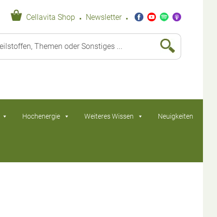
·
·
Cellavita Shop
Newsletter
Hochenergie
Weiteres Wissen
Neuigkeiten