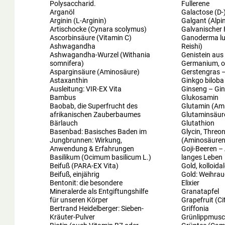
Polysaccharid.
Fullerene
Arganöl
Galactose (D-
Arginin (L-Arginin)
Galgant (Alpin
Artischocke (Cynara scolymus)
Galvanischer 
Ascorbinsäure (Vitamin C)
Ganoderma luc
Ashwagandha
Reishi)
Ashwagandha-Wurzel (Withania
Genistein aus
somnifera)
Germanium, o
Asparginsäure (Aminosäure)
Gerstengras 
Astaxanthin
Ginkgo biloba
Ausleitung: VIR-EX Vita
Ginseng – Gi
Bambus
Glukosamin
Baobab, die Superfrucht des
Glutamin (Am
afrikanischen Zauberbaumes
Glutaminsäur
Bärlauch
Glutathion
Basenbad: Basisches Baden im
Glycin, Threon
Jungbrunnen: Wirkung,
(Aminosäuren
Anwendung & Erfahrungen
Goji-Beeren –
Basilikum (Ocimum basilicum L.)
langes Leben
Beifuß (PARA-EX Vita)
Gold, kolloida
Beifuß, einjährig
Gold: Weihrau
Bentonit: die besondere
Elixier
Mineralerde als Entgiftungshilfe
Granatapfel
für unseren Körper
Grapefruit (Ci
Bertrand Heidelberger: Sieben-
Griffonia
Kräuter-Pulver
Grünlippmusc