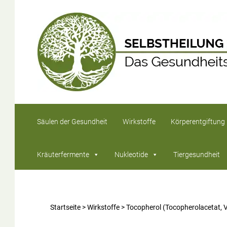
Säulen der Gesundheit
Wirkstoffe
Körperentgiftung
Kräuterfermente
Nukleotide
Tiergesundheit
Startseite
>
Wirkstoffe
>
Tocopherol (Tocopherolacetat, V