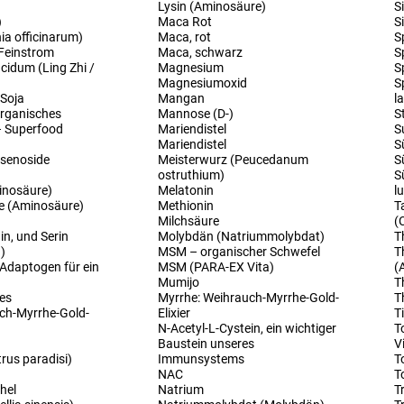
Lysin (Aminosäure)
S
)
Maca Rot
S
ia officinarum)
Maca, rot
S
Feinstrom
Maca, schwarz
S
idum (Ling Zhi /
Magnesium
S
Magnesiumoxid
S
 Soja
Mangan
l
rganisches
Mannose (D-)
S
– Superfood
Mariendistel
S
Mariendistel
S
nsenoside
Meisterwurz (Peucedanum
S
ostruthium)
S
inosäure)
Melatonin
l
e (Aminosäure)
Methionin
T
Milchsäure
(
in, und Serin
Molybdän (Natriummolybdat)
T
)
MSM – organischer Schwefel
T
 Adaptogen für ein
MSM (PARA-EX Vita)
(
Mumijo
T
les
Myrrhe: Weihrauch-Myrrhe-Gold-
T
ch-Myrrhe-Gold-
Elixier
T
N-Acetyl-L-Cystein, ein wichtiger
T
Baustein unseres
V
trus paradisi)
Immunsystems
T
NAC
T
hel
Natrium
T