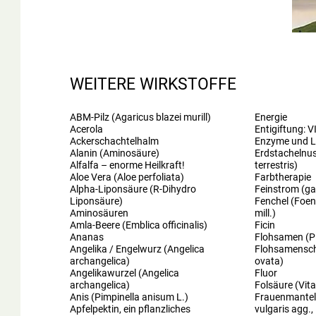
WEITERE WIRKSTOFFE
ABM-Pilz (Agaricus blazei murill)
Energie
Acerola
Entigiftung: V
Ackerschachtelhalm
Enzyme und L
Alanin (Aminosäure)
Erdstachelnus
Alfalfa – enorme Heilkraft!
terrestris)
Aloe Vera (Aloe perfoliata)
Farbtherapie
Alpha-Liponsäure (R-Dihydro
Feinstrom (ga
Liponsäure)
Fenchel (Foen
Aminosäuren
mill.)
Amla-Beere (Emblica officinalis)
Ficin
Ananas
Flohsamen (Pl
Angelika / Engelwurz (Angelica
Flohsamensch
archangelica)
ovata)
Angelikawurzel (Angelica
Fluor
archangelica)
Folsäure (Vit
Anis (Pimpinella anisum L.)
Frauenmantel 
Apfelpektin, ein pflanzliches
vulgaris agg.