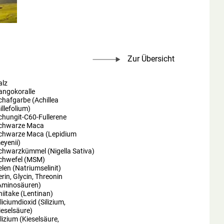
Zur Übersicht
alz
angokoralle
chafgarbe (Achillea
illefolium)
chungit-C60-Fullerene
chwarze Maca
chwarze Maca (Lepidium
eyenii)
chwarzkümmel (Nigella Sativa)
chwefel (MSM)
elen (Natriumselinit)
erin, Glycin, Threonin
Aminosäuren)
hiitake (Lentinan)
iliciumdioxid (Silizium,
ieselsäure)
ilizium (Kieselsäure,