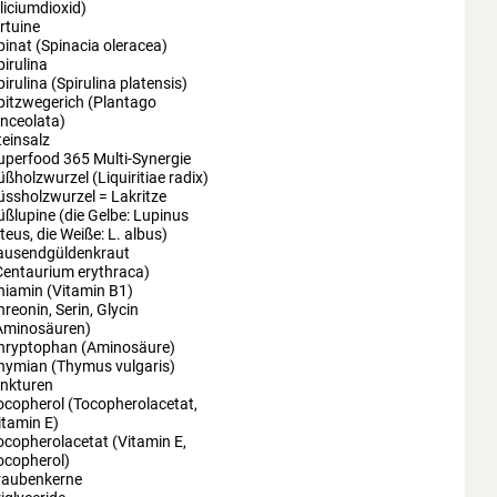
iliciumdioxid)
irtuine
pinat (Spinacia oleracea)
pirulina
pirulina (Spirulina platensis)
pitzwegerich (Plantago
anceolata)
teinsalz
uperfood 365 Multi-Synergie
üßholzwurzel (Liquiritiae radix)
üssholzwurzel = Lakritze
üßlupine (die Gelbe: Lupinus
uteus, die Weiße: L. albus)
ausendgüldenkraut
Centaurium erythraca)
hiamin (Vitamin B1)
hreonin, Serin, Glycin
Aminosäuren)
hryptophan (Aminosäure)
hymian (Thymus vulgaris)
inkturen
ocopherol (Tocopherolacetat,
itamin E)
ocopherolacetat (Vitamin E,
ocopherol)
raubenkerne