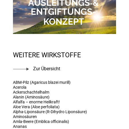
WEITERE WIRKSTOFFE
Zur Übersicht
ABM-Pilz (Agaricus blazei murill)
Acerola
Ackerschachtelhalm
Alanin (Aminosäure)
Alfalfa – enorme Heilkraft!
Aloe Vera (Aloe perfoliata)
Alpha-Liponsäure (R-Dihydro Liponsäure)
Aminosäuren
Amla-Beere (Emblica officinalis)
Ananas