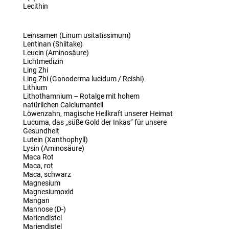
Lecithin
Leinsamen (Linum usitatissimum)
Lentinan (Shiitake)
Leucin (Aminosäure)
Lichtmedizin
Ling Zhi
Ling Zhi (Ganoderma lucidum / Reishi)
Lithium
Lithothamnium – Rotalge mit hohem
natürlichen Calciumanteil
Löwenzahn, magische Heilkraft unserer Heimat
Lucuma, das „süße Gold der Inkas“ für unsere
Gesundheit
Lutein (Xanthophyll)
Lysin (Aminosäure)
Maca Rot
Maca, rot
Maca, schwarz
Magnesium
Magnesiumoxid
Mangan
Mannose (D-)
Mariendistel
Mariendistel