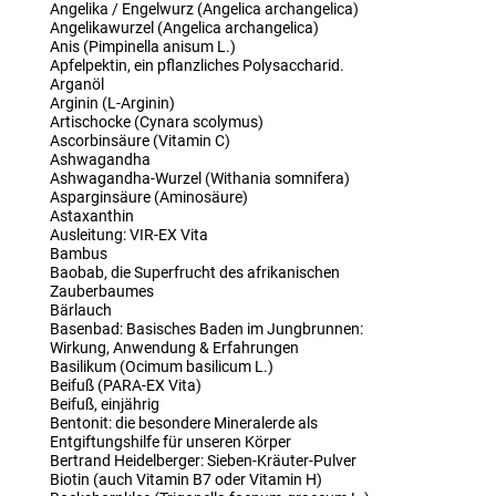
Angelika / Engelwurz (Angelica archangelica)
Angelikawurzel (Angelica archangelica)
Anis (Pimpinella anisum L.)
Apfelpektin, ein pflanzliches Polysaccharid.
Arganöl
Arginin (L-Arginin)
Artischocke (Cynara scolymus)
Ascorbinsäure (Vitamin C)
Ashwagandha
Ashwagandha-Wurzel (Withania somnifera)
Asparginsäure (Aminosäure)
Astaxanthin
Ausleitung: VIR-EX Vita
Bambus
Baobab, die Superfrucht des afrikanischen
Zauberbaumes
Bärlauch
Basenbad: Basisches Baden im Jungbrunnen:
Wirkung, Anwendung & Erfahrungen
Basilikum (Ocimum basilicum L.)
Beifuß (PARA-EX Vita)
Beifuß, einjährig
Bentonit: die besondere Mineralerde als
Entgiftungshilfe für unseren Körper
Bertrand Heidelberger: Sieben-Kräuter-Pulver
Biotin (auch Vitamin B7 oder Vitamin H)