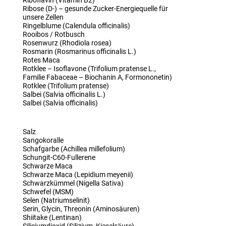
Riboflavin (Vitamin B2)
Ribose (D-) – gesunde Zucker-Energiequelle für
unsere Zellen
Ringelblume (Calendula officinalis)
Rooibos / Rotbusch
Rosenwurz (Rhodiola rosea)
Rosmarin (Rosmarinus officinalis L.)
Rotes Maca
Rotklee – Isoflavone (Trifolium pratense L.,
Familie Fabaceae – Biochanin A, Formononetin)
Rotklee (Trifolium pratense)
Salbei (Salvia officinalis L.)
Salbei (Salvia officinalis)
Salz
Sangokoralle
Schafgarbe (Achillea millefolium)
Schungit-C60-Fullerene
Schwarze Maca
Schwarze Maca (Lepidium meyenii)
Schwarzkümmel (Nigella Sativa)
Schwefel (MSM)
Selen (Natriumselinit)
Serin, Glycin, Threonin (Aminosäuren)
Shiitake (Lentinan)