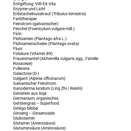
Entigiftung: VIR-EX Vita
Enzyme und Licht
Erdstachelnusskraut (Tribulus terrestris)
Farbtherapie
Feinstrom (galvanischer)
Fenchel (Foeniculum vulgare mill.)
Ficin
Flohsamen (Plantago afra L.)
Flohsamenschalen (Plantago ovata)
Fluor
Folsäure (Vitamin B9)
Frauenmantel (Alchemilla vulgaris agg., Familie
Rosaceae)
Fullerene
Galactose (D-)
Galgant (Alpinia officinarum)
Galvanischer Feinstrom
Ganoderma lucidum (Ling Zhi / Reishi)
Genistein aus Soja
Germanium, organisches
Gerstengras – Superfood
Ginkgo biloba
Ginseng – Ginsenoside
Glukosamin
Glutamin (Aminosäure)
Glutaminsäure (Aminosäure)