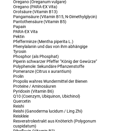
Oregano (Oreganum vulgare)
Oregano (PARA-EX Vita)
Orotsäure (Vitamin B13)
Pangamsäure (Vitamin B15, N-Dimethylglycin)
Pantothensäure (Vitamin B5)
Papain
PARA-EX Vita
Pektin
Pfefferminze (Mentha piperita L.)
Phenylalanin und das von ihm abhängige
Tyrosin
Phosphor (als Phosphat)
Piperin schwarzer Pfeffer “König der Gewürze“
Polyphenole: Sekundäre Pflanzenstoffe
Pomeranze (Citrus x aurantium)
Prolin
Propolis wahres Wundermittel der Bienen
Proteine / Aminosäuren
Pyridoxin (Vitamin B6)
Q10 (Coenzym, Ubiquinon, Ubichinol)
Quercetin
Reishi
Reishi (Ganoderma lucidum / Ling Zhi)
Reiskleie
Resveratrolextrakt aus Knöterich (Polygonum
cuspidatum)