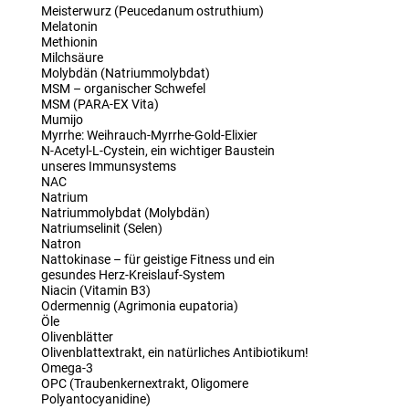
Meisterwurz (Peucedanum ostruthium)
Melatonin
Methionin
Milchsäure
Molybdän (Natriummolybdat)
MSM – organischer Schwefel
MSM (PARA-EX Vita)
Mumijo
Myrrhe: Weihrauch-Myrrhe-Gold-Elixier
N-Acetyl-L-Cystein, ein wichtiger Baustein
unseres Immunsystems
NAC
Natrium
Natriummolybdat (Molybdän)
Natriumselinit (Selen)
Natron
Nattokinase – für geistige Fitness und ein
gesundes Herz-Kreislauf-System
Niacin (Vitamin B3)
Odermennig (Agrimonia eupatoria)
Öle
Olivenblätter
Olivenblattextrakt, ein natürliches Antibiotikum!
Omega-3
OPC (Traubenkernextrakt, Oligomere
Polyantocyanidine)