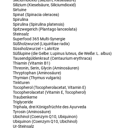
Siliciumdioxid (Silizium, Kieselsäure)
Silizium (Kieselsäure, Siliciumdioxid)
Sirtuine
Spinat (Spinacia oleracea)
Spirulina
Spirulina (Spirulina platensis)
Spitzwegerich (Plantago lanceolata)
Steinsalz
Superfood 365 Multi-Synergie
Süßholzwurzel (Liquiritiae radix)
Süssholzwurzel = Lakritze
Süßlupine (die Gelbe: Lupinus luteus, die Weiße: L. albus)
Tausendgüldenkraut (Centaurium erythraca)
Thiamin (Vitamin B1)
Threonin, Serin, Glycin (Aminosäuren)
Thryptophan (Aminosäure)
Thymian (Thymus vulgaris)
Tinkturen
Tocopherol (Tocopherolacetat, Vitamin E)
Tocopherolacetat (Vitamin E, Tocopherol)
Traubenkerne
Triglyceride
Triphala, drei Königsfrüchte des Ayurveda
Tyrosin (Aminosäure)
Ubichinol (Coenzym Q10, Ubiquinon)
Ubiquinon (Coenzym Q10, Ubichinol)
Ur-Steinsalz