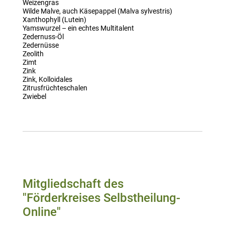
Weizengras
Wilde Malve, auch Käsepappel (Malva sylvestris)
Xanthophyll (Lutein)
Yamswurzel – ein echtes Multitalent
Zedernuss-Öl
Zedernüsse
Zeolith
Zimt
Zink
Zink, Kolloidales
Zitrusfrüchteschalen
Zwiebel
Mitgliedschaft des
"Förderkreises Selbstheilung-
Online"