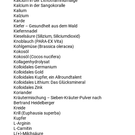
Kalcium in der Lithothamniumalge
Kalcium in der Sangokoralle
Kalium
Kalzium
Karde
Kiefer – Gesundheit aus dem Wald
Kiefernnadel
Kieselsäure (Silizium, Siliciumdioxid)
Knoblauch (PARA-EX Vita)
Kohlgemüse (Brassica oleracea)
Kokosöl
Kokosöl (Cocos nucifera)
Kollagenhydrolysat
Kolloidales Germanium
Kolloidales Gold
Kolloidales Kupfer, ein Allroundtalent
Kolloidales Lithium: Das Glücksmineral
Kolloidales Zink
Koriander
Kräutermischung – Sieben-Kräuter-Pulver nach
Bertrand Heidelberger
Kreide
Krill (Euphausia superba)
Kupfer
L-Arginin
L-Carnitin
L(+)-Milchsäure