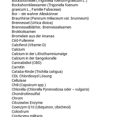
Bockshornklee (Trigonella foenum-graecum L.)
Bockshornkleesamen (Trigonella foenum-
graecum L., Familie Fabaceae)
Bor – ein wahrer Alleskönner
Braunhirse (Panicum miliaceum var. brunneum)
Brennessel (Urtica dioica)
Brennesselblätter,- Brennesselsamen
Brokkolisamen
Bromelain aus der Ananas
C60-Fullerene
Calciferol (Vitamin D)
Calcium
Calcium in der Lithothamniumalge
Calcium in der Sangokoralle
Cannabidiol (CBD)
Carnitin
Cataba-Rinde (Trichilia catigua)
CDL Chlordioxyd Lösung
Cellulase
Chili (Capsicum spp.)
Chlorella (Chlorella Pyrenoidosa oder – vulgaris)
Chondroitinsulfat
Chrom
Citozeatec Enzyme
Coenzym Q10 (Ubiquinon, Ubichinol)
Colostrum
Cordyceps militaris