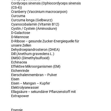
Cordyceps sinensis (Ophiocordyceps sinensis
(CS-4))
Cranberry (Vaccinium macrocarpon)
Curcuma
Curcuma longa (Gelbwurz)
Cyanocobalamin (Vitamin B12)
Cystin / Cystein (Aminosäure)
D-Galactose
D-Mannose
D-Ribose – gesunde Zucker-Energiequelle für
unsere Zellen
Dehydroepiandrosteron (DHEA)
Dill (Anethum graveolens L.)
DMSO (Dimethylsulfoxid)
Echinacea
Effektive Mikroorganismen (EM)
Eichenrinde
Eierschalenmembran – Pulver
Eisen
Eisen – Mangan – Kupfer
Elektrolysewasser
Ellagsäure – sekundärer Pflanzenstoff mit
Extrapower
Energie