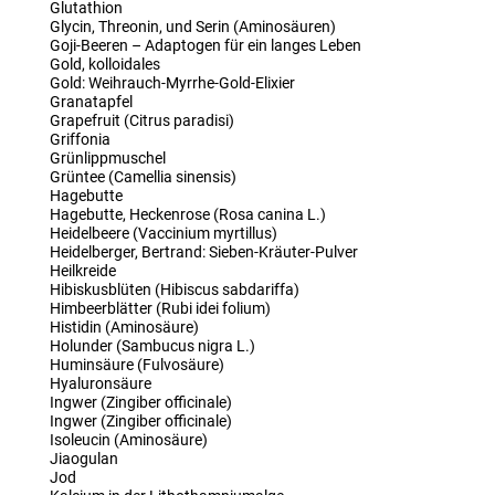
Glutathion
Glycin, Threonin, und Serin (Aminosäuren)
Goji-Beeren – Adaptogen für ein langes Leben
Gold, kolloidales
Gold: Weihrauch-Myrrhe-Gold-Elixier
Granatapfel
Grapefruit (Citrus paradisi)
Griffonia
Grünlippmuschel
Grüntee (Camellia sinensis)
Hagebutte
Hagebutte, Heckenrose (Rosa canina L.)
Heidelbeere (Vaccinium myrtillus)
Heidelberger, Bertrand: Sieben-Kräuter-Pulver
Heilkreide
Hibiskusblüten (Hibiscus sabdariffa)
Himbeerblätter (Rubi idei folium)
Histidin (Aminosäure)
Holunder (Sambucus nigra L.)
Huminsäure (Fulvosäure)
Hyaluronsäure
Ingwer (Zingiber officinale)
Ingwer (Zingiber officinale)
Isoleucin (Aminosäure)
Jiaogulan
Jod