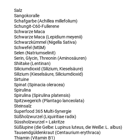
Salz
Sangokoralle
Schafgarbe (Achillea millefolium)
Schungit-C60-Fullerene
Schwarze Maca
Schwarze Maca (Lepidium meyenii)
Schwarzkümmel (Nigella Sativa)
Schwefel (MSM)
Selen (Natriumselinit)
Serin, Glycin, Threonin (Aminosäuren)
Shiitake (Lentinan)
Siliciumdioxid (Silizium, Kieselsäure)
Silizium (Kieselsäure, Siliciumdioxid)
Sirtuine
Spinat (Spinacia oleracea)
Spirulina
Spirulina (Spirulina platensis)
Spitzwegerich (Plantago lanceolata)
Steinsalz
Superfood 365 Multi-Synergie
Süßholzwurzel (Liquiritiae radix)
Süssholzwurzel = Lakritze
Süßlupine (die Gelbe: Lupinus luteus, die Weiße: L. albus)
Tausendgüldenkraut (Centaurium erythraca)
Thiamin (Vitamin B1)