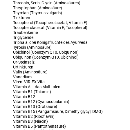
Threonin, Serin, Glycin (Aminosäuren)
Thryptophan (Aminosäure)
Thymian (Thymus vulgaris)
Tinkturen
Tocopherol (Tocopherolacetat, Vitamin E)
Tocopherolacetat (Vitamin E, Tocopherol)
Traubenkerne
Triglyceride
Triphala, drei Königsfrüchte des Ayurveda
Tyrosin (Aminosäure)
Ubichinol (Coenzym Q10, Ubiquinon)
Ubiquinon (Coenzym Q10, Ubichinol)
Ur-Steinsalz
Urtinkturen
Valin (Aminosäure)
Vanadium
Viren: VIR-EX Vita
Vitamin A – das Multitalent
Vitamin B1 (Thiamin)
Vitamin B12
Vitamin B12 (Cyanocobalamin)
Vitamin B13 (Orotsäure)
Vitamin B15 (Pangamsäure, Dimethylglycyl, DMG)
Vitamin B2 (Riboflavin)
Vitamin B3 (Niacin)
Vitamin B5 (Pantothensäure)