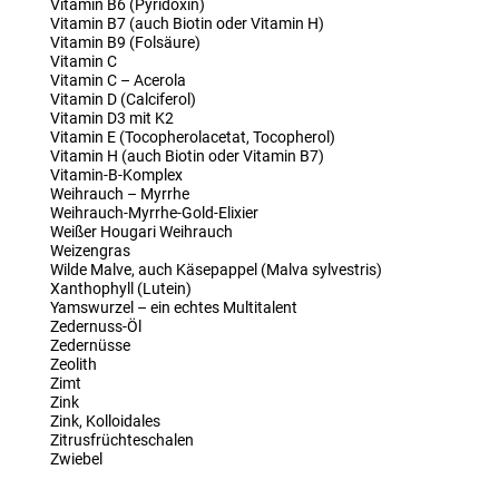
Vitamin B6 (Pyridoxin)
Vitamin B7 (auch Biotin oder Vitamin H)
Vitamin B9 (Folsäure)
Vitamin C
Vitamin C – Acerola
Vitamin D (Calciferol)
Vitamin D3 mit K2
Vitamin E (Tocopherolacetat, Tocopherol)
Vitamin H (auch Biotin oder Vitamin B7)
Vitamin-B-Komplex
Weihrauch – Myrrhe
Weihrauch-Myrrhe-Gold-Elixier
Weißer Hougari Weihrauch
Weizengras
Wilde Malve, auch Käsepappel (Malva sylvestris)
Xanthophyll (Lutein)
Yamswurzel – ein echtes Multitalent
Zedernuss-Öl
Zedernüsse
Zeolith
Zimt
Zink
Zink, Kolloidales
Zitrusfrüchteschalen
Zwiebel