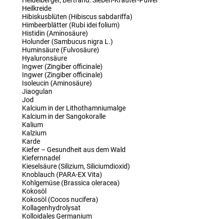
Heidelberger, Bertrand: Sieben-Kräuter-Pulver
Heilkreide
Hibiskusblüten (Hibiscus sabdariffa)
Himbeerblätter (Rubi idei folium)
Histidin (Aminosäure)
Holunder (Sambucus nigra L.)
Huminsäure (Fulvosäure)
Hyaluronsäure
Ingwer (Zingiber officinale)
Ingwer (Zingiber officinale)
Isoleucin (Aminosäure)
Jiaogulan
Jod
Kalcium in der Lithothamniumalge
Kalcium in der Sangokoralle
Kalium
Kalzium
Karde
Kiefer – Gesundheit aus dem Wald
Kiefernnadel
Kieselsäure (Silizium, Siliciumdioxid)
Knoblauch (PARA-EX Vita)
Kohlgemüse (Brassica oleracea)
Kokosöl
Kokosöl (Cocos nucifera)
Kollagenhydrolysat
Kolloidales Germanium