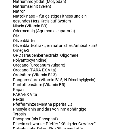
Natriummolybdat (Molybdän)
Natriumselinit (Selen)
Natron
Nattokinase – für geistige Fitness und ein
gesundes Herz-Kreislauf-System
Niacin (Vitamin B3)
Odermennig (Agrimonia eupatoria)
Öle
Olivenblätter
Olivenblattextrakt, ein natürliches Antibiotikum!
Omega-3
OPC (Traubenkernextrakt, Oligomere
Polyantocyanidine)
Oregano (Oreganum vulgare)
Oregano (PARA-EX Vita)
Orotsäure (Vitamin B13)
Pangamsäure (Vitamin B15, N-Dimethylglycin)
Pantothensäure (Vitamin B5)
Papain
PARA-EX Vita
Pektin
Pfefferminze (Mentha piperita L.)
Phenylalanin und das von ihm abhängige
Tyrosin
Phosphor (als Phosphat)
Piperin schwarzer Pfeffer “König der Gewürze“
Polyphenole: Sekundäre Pflanzenstoffe