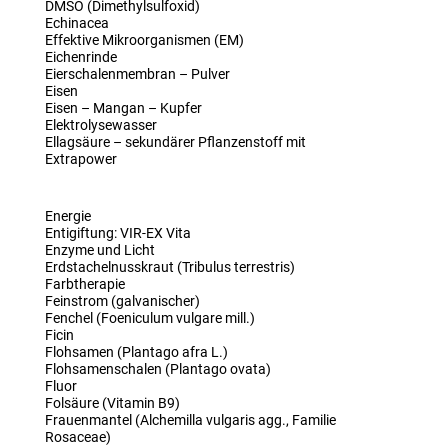
DMSO (Dimethylsulfoxid)
Echinacea
Effektive Mikroorganismen (EM)
Eichenrinde
Eierschalenmembran – Pulver
Eisen
Eisen – Mangan – Kupfer
Elektrolysewasser
Ellagsäure – sekundärer Pflanzenstoff mit
Extrapower
Energie
Entigiftung: VIR-EX Vita
Enzyme und Licht
Erdstachelnusskraut (Tribulus terrestris)
Farbtherapie
Feinstrom (galvanischer)
Fenchel (Foeniculum vulgare mill.)
Ficin
Flohsamen (Plantago afra L.)
Flohsamenschalen (Plantago ovata)
Fluor
Folsäure (Vitamin B9)
Frauenmantel (Alchemilla vulgaris agg., Familie
Rosaceae)