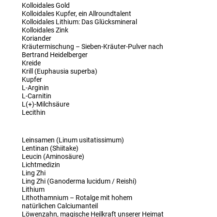
Kolloidales Gold
Kolloidales Kupfer, ein Allroundtalent
Kolloidales Lithium: Das Glücksmineral
Kolloidales Zink
Koriander
Kräutermischung – Sieben-Kräuter-Pulver nach
Bertrand Heidelberger
Kreide
Krill (Euphausia superba)
Kupfer
L-Arginin
L-Carnitin
L(+)-Milchsäure
Lecithin
Leinsamen (Linum usitatissimum)
Lentinan (Shiitake)
Leucin (Aminosäure)
Lichtmedizin
Ling Zhi
Ling Zhi (Ganoderma lucidum / Reishi)
Lithium
Lithothamnium – Rotalge mit hohem
natürlichen Calciumanteil
Löwenzahn, magische Heilkraft unserer Heimat