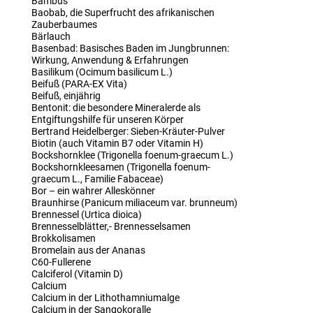
Bambus
Baobab, die Superfrucht des afrikanischen
Zauberbaumes
Bärlauch
Basenbad: Basisches Baden im Jungbrunnen:
Wirkung, Anwendung & Erfahrungen
Basilikum (Ocimum basilicum L.)
Beifuß (PARA-EX Vita)
Beifuß, einjährig
Bentonit: die besondere Mineralerde als
Entgiftungshilfe für unseren Körper
Bertrand Heidelberger: Sieben-Kräuter-Pulver
Biotin (auch Vitamin B7 oder Vitamin H)
Bockshornklee (Trigonella foenum-graecum L.)
Bockshornkleesamen (Trigonella foenum-
graecum L., Familie Fabaceae)
Bor – ein wahrer Alleskönner
Braunhirse (Panicum miliaceum var. brunneum)
Brennessel (Urtica dioica)
Brennesselblätter,- Brennesselsamen
Brokkolisamen
Bromelain aus der Ananas
C60-Fullerene
Calciferol (Vitamin D)
Calcium
Calcium in der Lithothamniumalge
Calcium in der Sangokoralle