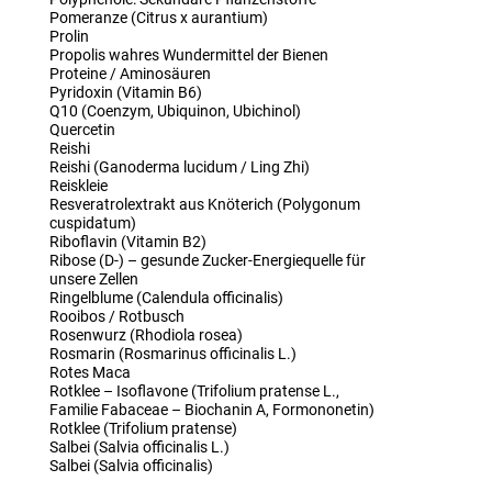
Pomeranze (Citrus x aurantium)
Prolin
Propolis wahres Wundermittel der Bienen
Proteine / Aminosäuren
Pyridoxin (Vitamin B6)
Q10 (Coenzym, Ubiquinon, Ubichinol)
Quercetin
Reishi
Reishi (Ganoderma lucidum / Ling Zhi)
Reiskleie
Resveratrolextrakt aus Knöterich (Polygonum
cuspidatum)
Riboflavin (Vitamin B2)
Ribose (D-) – gesunde Zucker-Energiequelle für
unsere Zellen
Ringelblume (Calendula officinalis)
Rooibos / Rotbusch
Rosenwurz (Rhodiola rosea)
Rosmarin (Rosmarinus officinalis L.)
Rotes Maca
Rotklee – Isoflavone (Trifolium pratense L.,
Familie Fabaceae – Biochanin A, Formononetin)
Rotklee (Trifolium pratense)
Salbei (Salvia officinalis L.)
Salbei (Salvia officinalis)