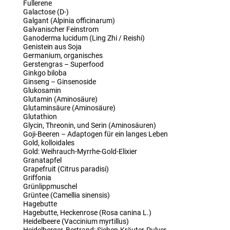
Fullerene
Galactose (D-)
Galgant (Alpinia officinarum)
Galvanischer Feinstrom
Ganoderma lucidum (Ling Zhi / Reishi)
Genistein aus Soja
Germanium, organisches
Gerstengras – Superfood
Ginkgo biloba
Ginseng – Ginsenoside
Glukosamin
Glutamin (Aminosäure)
Glutaminsäure (Aminosäure)
Glutathion
Glycin, Threonin, und Serin (Aminosäuren)
Goji-Beeren – Adaptogen für ein langes Leben
Gold, kolloidales
Gold: Weihrauch-Myrrhe-Gold-Elixier
Granatapfel
Grapefruit (Citrus paradisi)
Griffonia
Grünlippmuschel
Grüntee (Camellia sinensis)
Hagebutte
Hagebutte, Heckenrose (Rosa canina L.)
Heidelbeere (Vaccinium myrtillus)