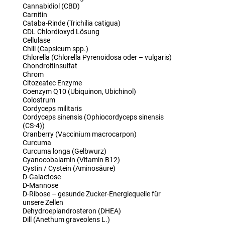
Cannabidiol (CBD)
Carnitin
Cataba-Rinde (Trichilia catigua)
CDL Chlordioxyd Lösung
Cellulase
Chili (Capsicum spp.)
Chlorella (Chlorella Pyrenoidosa oder – vulgaris)
Chondroitinsulfat
Chrom
Citozeatec Enzyme
Coenzym Q10 (Ubiquinon, Ubichinol)
Colostrum
Cordyceps militaris
Cordyceps sinensis (Ophiocordyceps sinensis
(CS-4))
Cranberry (Vaccinium macrocarpon)
Curcuma
Curcuma longa (Gelbwurz)
Cyanocobalamin (Vitamin B12)
Cystin / Cystein (Aminosäure)
D-Galactose
D-Mannose
D-Ribose – gesunde Zucker-Energiequelle für
unsere Zellen
Dehydroepiandrosteron (DHEA)
Dill (Anethum graveolens L.)