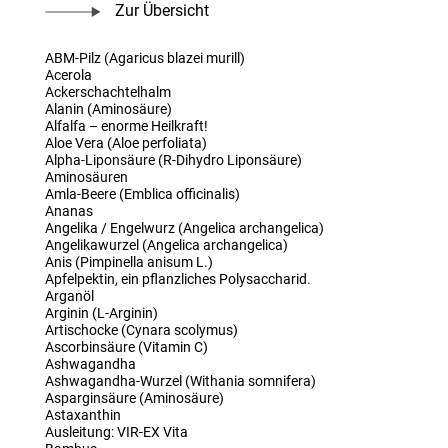
Zur Übersicht
ABM-Pilz (Agaricus blazei murill)
Acerola
Ackerschachtelhalm
Alanin (Aminosäure)
Alfalfa – enorme Heilkraft!
Aloe Vera (Aloe perfoliata)
Alpha-Liponsäure (R-Dihydro Liponsäure)
Aminosäuren
Amla-Beere (Emblica officinalis)
Ananas
Angelika / Engelwurz (Angelica archangelica)
Angelikawurzel (Angelica archangelica)
Anis (Pimpinella anisum L.)
Apfelpektin, ein pflanzliches Polysaccharid.
Arganöl
Arginin (L-Arginin)
Artischocke (Cynara scolymus)
Ascorbinsäure (Vitamin C)
Ashwagandha
Ashwagandha-Wurzel (Withania somnifera)
Asparginsäure (Aminosäure)
Astaxanthin
Ausleitung: VIR-EX Vita