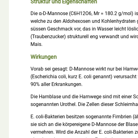
Struktur und Eigenschaften
Die α-D-Mannose (C6H12O6, Mr = 180.2 g/mol) ist
welche zu den Aldohexosen und Kohlenhydraten geh
süssen Geschmack vor, das in Wasser leicht löslic
(Traubenzucker) strukturell eng verwandt und wird
Mais.
Wirkungen
Vorab sei gesagt: D-Mannose wirkt nur bei Harnwe
(Escherichia coli, kurz E. coli genannt) verursach
90% aller Erkrankungen.
Die Harnblase und die Harnwege sind mit einer S
sogenannten Urothel. Die Zellen dieser Schleimh
E. coli-Bakterien besitzen sogenannte Fimbrien (
sie sich an die körpereigene D-Mannose der Blas
vermehren. Wird die Anzahl der E. coli-Bakterien 