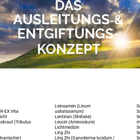
Leinsamen (Linum
S
IR-EX Vita
usitatissimum)
S
icht
Lentinan (Shiitake)
S
skraut (Tribulus
Leucin (Aminosäure)
m
Lichtmedizin
S
Ling Zhi
S
lvanischer)
Ling Zhi (Ganoderma lucidum /
S