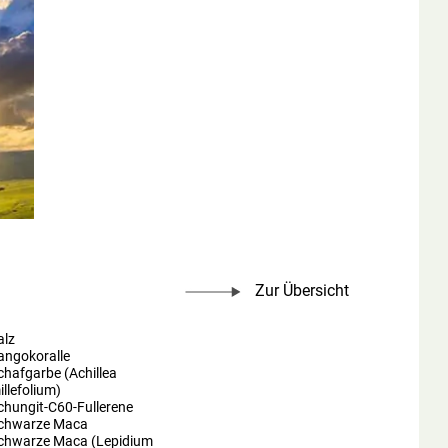
Zur Übersicht
alz
angokoralle
chafgarbe (Achillea
illefolium)
chungit-C60-Fullerene
chwarze Maca
chwarze Maca (Lepidium