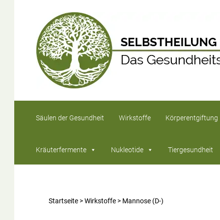
Säulen der Gesundheit
Wirkstoffe
Körperentgiftung
Kräuterfermente
Nukleotide
Tiergesundheit
Startseite
>
Wirkstoffe
>
Mannose (D-)