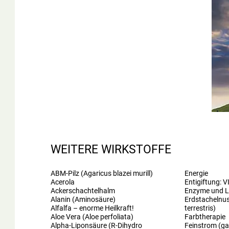
WEITERE WIRKSTOFFE
ABM-Pilz (Agaricus blazei murill)
Energie
Acerola
Entigiftung: V
Ackerschachtelhalm
Enzyme und L
Alanin (Aminosäure)
Erdstachelnus
Alfalfa – enorme Heilkraft!
terrestris)
Aloe Vera (Aloe perfoliata)
Farbtherapie
Alpha-Liponsäure (R-Dihydro
Feinstrom (ga