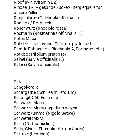
Riboflavin (Vitamin B2)
Ribose (D-) – gesunde Zucker-Energiequelle für
unsere Zellen
Ringelblume (Calendula officinalis)
Rooibos / Rotbusch
Rosenwurz (Rhodiola rosea)
Rosmarin (Rosmarinus officinalis L.)
Rotes Maca
Rotklee – Isoflavone (Trifolium pratense L.,
Familie Fabaceae – Biochanin A, Formononetin)
Rotklee (Trifolium pratense)
Salbei (Salvia officinalis L.)
Salbei (Salvia officinalis)
Salz
Sangokoralle
Schafgarbe (Achillea millefolium)
Schungit-C60-Fullerene
Schwarze Maca
Schwarze Maca (Lepidium meyenii)
Schwarzkümmel (Nigella Sativa)
Schwefel (MSM)
Selen (Natriumselinit)
Serin, Glycin, Threonin (Aminosäuren)
Shiitake (Lentinan)