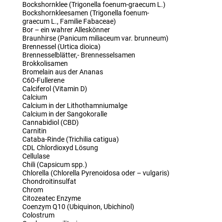
Bockshornklee (Trigonella foenum-graecum L.)
Bockshornkleesamen (Trigonella foenum-
graecum L., Familie Fabaceae)
Bor – ein wahrer Alleskönner
Braunhirse (Panicum miliaceum var. brunneum)
Brennessel (Urtica dioica)
Brennesselblätter,- Brennesselsamen
Brokkolisamen
Bromelain aus der Ananas
C60-Fullerene
Calciferol (Vitamin D)
Calcium
Calcium in der Lithothamniumalge
Calcium in der Sangokoralle
Cannabidiol (CBD)
Carnitin
Cataba-Rinde (Trichilia catigua)
CDL Chlordioxyd Lösung
Cellulase
Chili (Capsicum spp.)
Chlorella (Chlorella Pyrenoidosa oder – vulgaris)
Chondroitinsulfat
Chrom
Citozeatec Enzyme
Coenzym Q10 (Ubiquinon, Ubichinol)
Colostrum