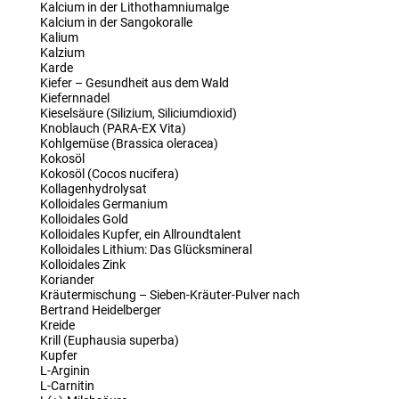
Kalcium in der Lithothamniumalge
Kalcium in der Sangokoralle
Kalium
Kalzium
Karde
Kiefer – Gesundheit aus dem Wald
Kiefernnadel
Kieselsäure (Silizium, Siliciumdioxid)
Knoblauch (PARA-EX Vita)
Kohlgemüse (Brassica oleracea)
Kokosöl
Kokosöl (Cocos nucifera)
Kollagenhydrolysat
Kolloidales Germanium
Kolloidales Gold
Kolloidales Kupfer, ein Allroundtalent
Kolloidales Lithium: Das Glücksmineral
Kolloidales Zink
Koriander
Kräutermischung – Sieben-Kräuter-Pulver nach
Bertrand Heidelberger
Kreide
Krill (Euphausia superba)
Kupfer
L-Arginin
L-Carnitin