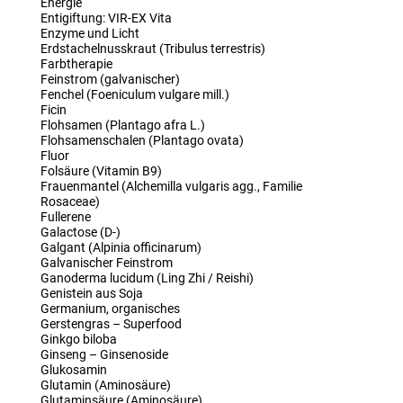
Energie
Entigiftung: VIR-EX Vita
Enzyme und Licht
Erdstachelnusskraut (Tribulus terrestris)
Farbtherapie
Feinstrom (galvanischer)
Fenchel (Foeniculum vulgare mill.)
Ficin
Flohsamen (Plantago afra L.)
Flohsamenschalen (Plantago ovata)
Fluor
Folsäure (Vitamin B9)
Frauenmantel (Alchemilla vulgaris agg., Familie
Rosaceae)
Fullerene
Galactose (D-)
Galgant (Alpinia officinarum)
Galvanischer Feinstrom
Ganoderma lucidum (Ling Zhi / Reishi)
Genistein aus Soja
Germanium, organisches
Gerstengras – Superfood
Ginkgo biloba
Ginseng – Ginsenoside
Glukosamin
Glutamin (Aminosäure)
Glutaminsäure (Aminosäure)