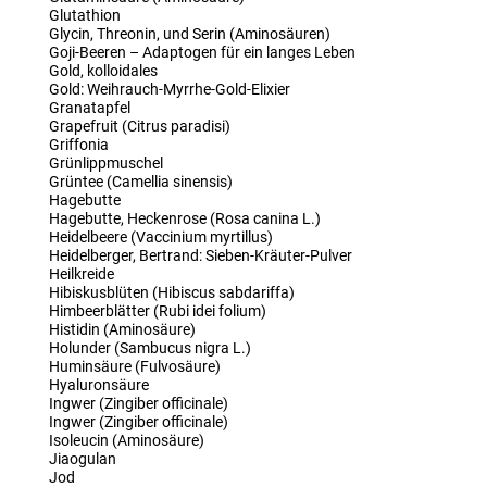
Glutathion
Glycin, Threonin, und Serin (Aminosäuren)
Goji-Beeren – Adaptogen für ein langes Leben
Gold, kolloidales
Gold: Weihrauch-Myrrhe-Gold-Elixier
Granatapfel
Grapefruit (Citrus paradisi)
Griffonia
Grünlippmuschel
Grüntee (Camellia sinensis)
Hagebutte
Hagebutte, Heckenrose (Rosa canina L.)
Heidelbeere (Vaccinium myrtillus)
Heidelberger, Bertrand: Sieben-Kräuter-Pulver
Heilkreide
Hibiskusblüten (Hibiscus sabdariffa)
Himbeerblätter (Rubi idei folium)
Histidin (Aminosäure)
Holunder (Sambucus nigra L.)
Huminsäure (Fulvosäure)
Hyaluronsäure
Ingwer (Zingiber officinale)
Ingwer (Zingiber officinale)
Isoleucin (Aminosäure)
Jiaogulan
Jod