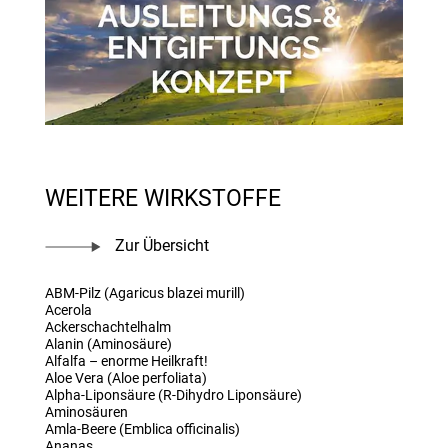
WEITERE WIRKSTOFFE
Zur Übersicht
ABM-Pilz (Agaricus blazei murill)
Acerola
Ackerschachtelhalm
Alanin (Aminosäure)
Alfalfa – enorme Heilkraft!
Aloe Vera (Aloe perfoliata)
Alpha-Liponsäure (R-Dihydro Liponsäure)
Aminosäuren
Amla-Beere (Emblica officinalis)
Ananas