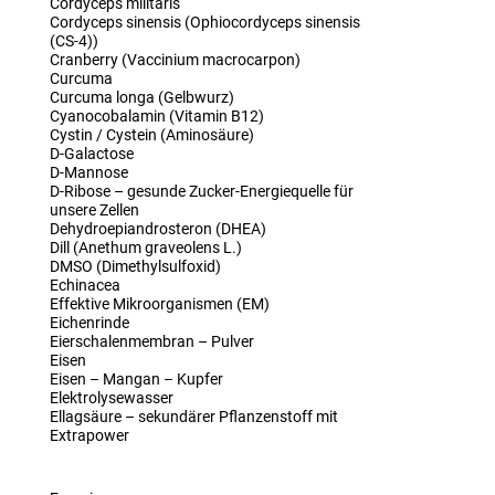
Cordyceps militaris
Cordyceps sinensis (Ophiocordyceps sinensis
(CS-4))
Cranberry (Vaccinium macrocarpon)
Curcuma
Curcuma longa (Gelbwurz)
Cyanocobalamin (Vitamin B12)
Cystin / Cystein (Aminosäure)
D-Galactose
D-Mannose
D-Ribose – gesunde Zucker-Energiequelle für
unsere Zellen
Dehydroepiandrosteron (DHEA)
Dill (Anethum graveolens L.)
DMSO (Dimethylsulfoxid)
Echinacea
Effektive Mikroorganismen (EM)
Eichenrinde
Eierschalenmembran – Pulver
Eisen
Eisen – Mangan – Kupfer
Elektrolysewasser
Ellagsäure – sekundärer Pflanzenstoff mit
Extrapower