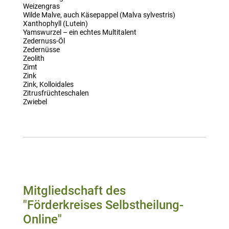
Weizengras
Wilde Malve, auch Käsepappel (Malva sylvestris)
Xanthophyll (Lutein)
Yamswurzel – ein echtes Multitalent
Zedernuss-Öl
Zedernüsse
Zeolith
Zimt
Zink
Zink, Kolloidales
Zitrusfrüchteschalen
Zwiebel
Mitgliedschaft des
"Förderkreises Selbstheilung-
Online"