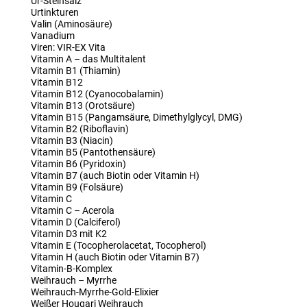
Ur-Steinsalz
Urtinkturen
Valin (Aminosäure)
Vanadium
Viren: VIR-EX Vita
Vitamin A – das Multitalent
Vitamin B1 (Thiamin)
Vitamin B12
Vitamin B12 (Cyanocobalamin)
Vitamin B13 (Orotsäure)
Vitamin B15 (Pangamsäure, Dimethylglycyl, DMG)
Vitamin B2 (Riboflavin)
Vitamin B3 (Niacin)
Vitamin B5 (Pantothensäure)
Vitamin B6 (Pyridoxin)
Vitamin B7 (auch Biotin oder Vitamin H)
Vitamin B9 (Folsäure)
Vitamin C
Vitamin C – Acerola
Vitamin D (Calciferol)
Vitamin D3 mit K2
Vitamin E (Tocopherolacetat, Tocopherol)
Vitamin H (auch Biotin oder Vitamin B7)
Vitamin-B-Komplex
Weihrauch – Myrrhe
Weihrauch-Myrrhe-Gold-Elixier
Weißer Hougari Weihrauch