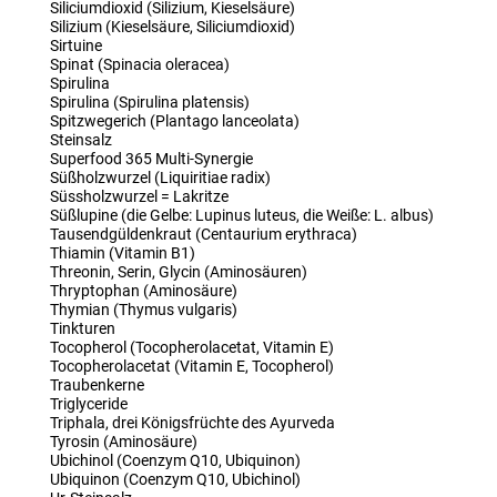
Siliciumdioxid (Silizium, Kieselsäure)
Silizium (Kieselsäure, Siliciumdioxid)
Sirtuine
Spinat (Spinacia oleracea)
Spirulina
Spirulina (Spirulina platensis)
Spitzwegerich (Plantago lanceolata)
Steinsalz
Superfood 365 Multi-Synergie
Süßholzwurzel (Liquiritiae radix)
Süssholzwurzel = Lakritze
Süßlupine (die Gelbe: Lupinus luteus, die Weiße: L. albus)
Tausendgüldenkraut (Centaurium erythraca)
Thiamin (Vitamin B1)
Threonin, Serin, Glycin (Aminosäuren)
Thryptophan (Aminosäure)
Thymian (Thymus vulgaris)
Tinkturen
Tocopherol (Tocopherolacetat, Vitamin E)
Tocopherolacetat (Vitamin E, Tocopherol)
Traubenkerne
Triglyceride
Triphala, drei Königsfrüchte des Ayurveda
Tyrosin (Aminosäure)
Ubichinol (Coenzym Q10, Ubiquinon)
Ubiquinon (Coenzym Q10, Ubichinol)