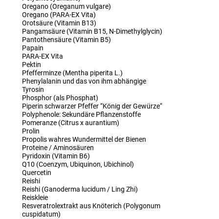
Oregano (Oreganum vulgare)
Oregano (PARA-EX Vita)
Orotsäure (Vitamin B13)
Pangamsäure (Vitamin B15, N-Dimethylglycin)
Pantothensäure (Vitamin B5)
Papain
PARA-EX Vita
Pektin
Pfefferminze (Mentha piperita L.)
Phenylalanin und das von ihm abhängige
Tyrosin
Phosphor (als Phosphat)
Piperin schwarzer Pfeffer “König der Gewürze“
Polyphenole: Sekundäre Pflanzenstoffe
Pomeranze (Citrus x aurantium)
Prolin
Propolis wahres Wundermittel der Bienen
Proteine / Aminosäuren
Pyridoxin (Vitamin B6)
Q10 (Coenzym, Ubiquinon, Ubichinol)
Quercetin
Reishi
Reishi (Ganoderma lucidum / Ling Zhi)
Reiskleie
Resveratrolextrakt aus Knöterich (Polygonum
cuspidatum)