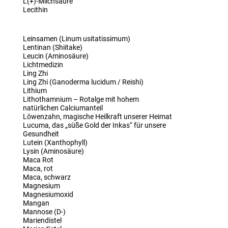
L(+)-Milchsäure
Lecithin
Leinsamen (Linum usitatissimum)
Lentinan (Shiitake)
Leucin (Aminosäure)
Lichtmedizin
Ling Zhi
Ling Zhi (Ganoderma lucidum / Reishi)
Lithium
Lithothamnium – Rotalge mit hohem
natürlichen Calciumanteil
Löwenzahn, magische Heilkraft unserer Heimat
Lucuma, das „süße Gold der Inkas“ für unsere
Gesundheit
Lutein (Xanthophyll)
Lysin (Aminosäure)
Maca Rot
Maca, rot
Maca, schwarz
Magnesium
Magnesiumoxid
Mangan
Mannose (D-)
Mariendistel