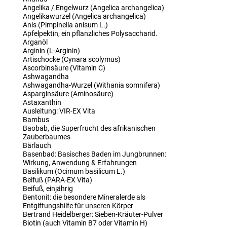
Angelika / Engelwurz (Angelica archangelica)
Angelikawurzel (Angelica archangelica)
Anis (Pimpinella anisum L.)
Apfelpektin, ein pflanzliches Polysaccharid.
Arganöl
Arginin (L-Arginin)
Artischocke (Cynara scolymus)
Ascorbinsäure (Vitamin C)
Ashwagandha
Ashwagandha-Wurzel (Withania somnifera)
Asparginsäure (Aminosäure)
Astaxanthin
Ausleitung: VIR-EX Vita
Bambus
Baobab, die Superfrucht des afrikanischen
Zauberbaumes
Bärlauch
Basenbad: Basisches Baden im Jungbrunnen:
Wirkung, Anwendung & Erfahrungen
Basilikum (Ocimum basilicum L.)
Beifuß (PARA-EX Vita)
Beifuß, einjährig
Bentonit: die besondere Mineralerde als
Entgiftungshilfe für unseren Körper
Bertrand Heidelberger: Sieben-Kräuter-Pulver
Biotin (auch Vitamin B7 oder Vitamin H)