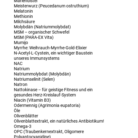
Mariendistel
Meisterwurz (Peucedanum ostruthium)
Melatonin
Methionin
Milchsäure
Molybdän (Natriummolybdat)
MSM – organischer Schwefel
MSM (PARA-EX Vita)
Mumijo
Myrrhe: Weihrauch-Myrrhe-Gold-Elixier
N-Acetyl-L-Cystein, ein wichtiger Baustein
unseres Immunsystems
NAC
Natrium
Natriummolybdat (Molybdän)
Natriumselinit (Selen)
Natron
Nattokinase – für geistige Fitness und ein
gesundes Herz-Kreislauf-System
Niacin (Vitamin B3)
Odermennig (Agrimonia eupatoria)
Öle
Olivenblätter
Olivenblattextrakt, ein natürliches Antibiotikum!
Omega-3
OPC (Traubenkernextrakt, Oligomere
Polyantocyanidine)