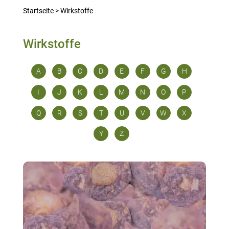
Startseite
>
Wirkstoffe
Wirkstoffe
A
B
C
D
E
F
G
H
I
J
K
L
M
N
O
P
Q
R
S
T
U
V
W
X
Y
Z